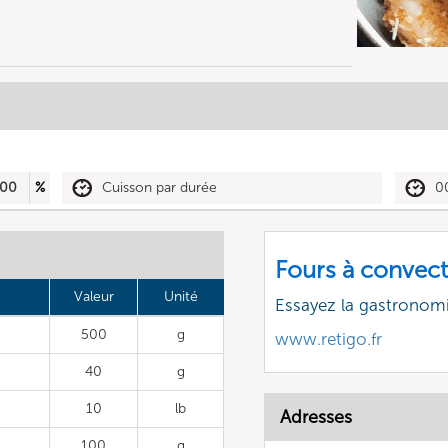
00
%
Cuisson par durée
0
Fours à convect
Valeur
Unité
Essayez la gastronomi
500
g
www.retigo.fr
40
g
10
lb
Adresses
100
g