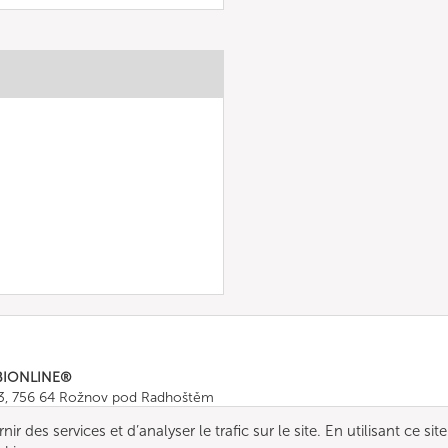
BIONLINE®
43, 756 64 Rožnov pod Radhoštěm
665 511
, Fax: +420 571 665 554
r des services et d’analyser le trafic sur le site. En utilisant ce site
ombionline.com