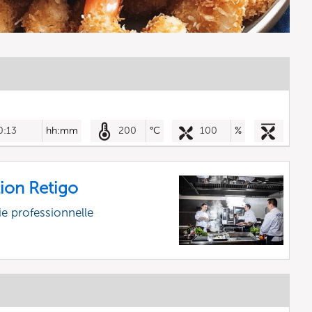
0:13
hh:mm
200
°C
100
%
ion Retigo
e professionnelle