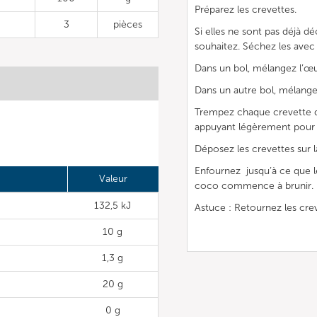
Préparez les crevettes.
3
pièces
Si elles ne sont pas déjà dé
souhaitez. Séchez les avec 
Dans un bol, mélangez l’œ
Dans un autre bol, mélangez 
Trempez chaque crevette da
appuyant légèrement pour 
Déposez les crevettes sur 
Enfournez jusqu’à ce que le
Valeur
coco commence à brunir.
132,5 kJ
Astuce : Retournez les cre
10 g
1,3 g
20 g
0 g