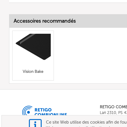
Accessoires recommandés
Vision Bake
RETIGO COM
Láň 2310, PS 
Tel.:
+420 571 
Ce site Web utilise des cookies afin de fourni
E-mail:
info@c