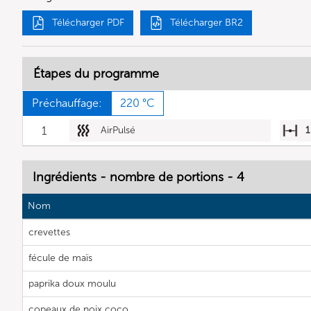
Télécharger PDF
Télécharger BR2
Étapes du programme
Préchauffage:
220 °C
1
AirPulsé
1
Ingrédients - nombre de portions - 4
Nom
crevettes
fécule de maïs
paprika doux moulu
copeaux de noix coco