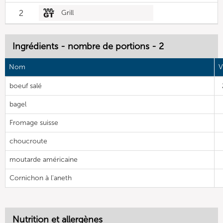
2
Grill
Ingrédients - nombre de portions - 2
Nom
V
boeuf salé
bagel
Fromage suisse
choucroute
moutarde américaine
Cornichon à l'aneth
Nutrition et allergènes