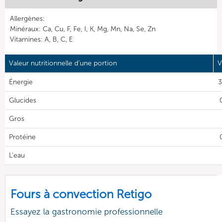
Allergènes:
Minéraux: Ca, Cu, F, Fe, I, K, Mg, Mn, Na, Se, Zn
Vitamines: A, B, C, E
Valeur nutritionnelle d'une portion
V
Énergie
3
Glucides
Gros
Protéine
L'eau
Fours à convection Retigo
Essayez la gastronomie professionnelle