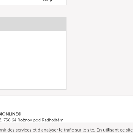
BIONLINE®
43, 756 64 Rožnov pod Radhoštěm
665 511
, Fax: +420 571 665 554
r des services et d’analyser le trafic sur le site. En utilisant ce site
ombionline.com