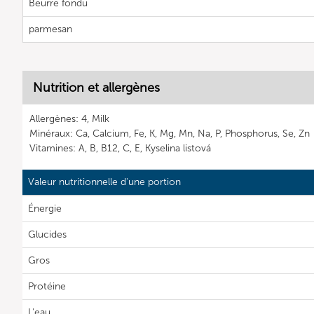
Beurre fondu
parmesan
Nutrition et allergènes
Allergènes: 4, Milk
Minéraux: Ca, Calcium, Fe, K, Mg, Mn, Na, P, Phosphorus, Se, Zn
Vitamines: A, B, B12, C, E, Kyselina listová
Valeur nutritionnelle d'une portion
Énergie
Glucides
Gros
Protéine
L'eau