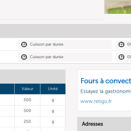
Cuisson par durée
0
Cuisson par durée
0
Fours à convect
Valeur
Unité
Essayez la gastronomi
500
g
www.retigo.fr
500
g
250
g
Adresses