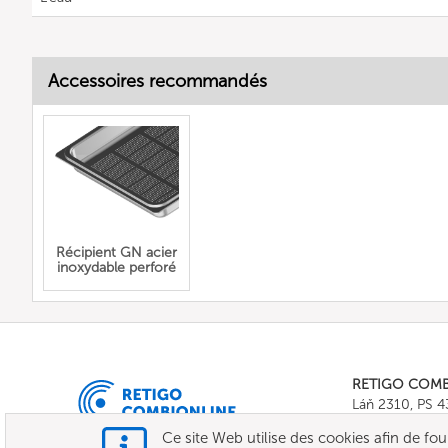
Accessoires recommandés
Récipient GN acier
inoxydable perforé
RETIGO COM
Láň 2310, PS 
Tel.:
+420 571 
Ce site Web utilise des cookies afin de fourni
E-mail:
info@c