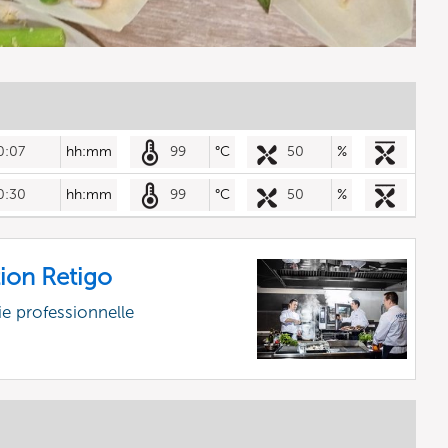
0:07
hh:mm
99
°C
50
%
0:30
hh:mm
99
°C
50
%
ion Retigo
e professionnelle