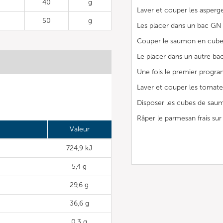
40
g
Laver et couper les asperge
50
g
Les placer dans un bac GN 
Couper le saumon en cubes 
Le placer dans un autre ba
Une fois le premier progra
Laver et couper les tomate
Disposer les cubes de saum
Râper le parmesan frais sur
Valeur
724,9 kJ
5,4 g
29,6 g
36,6 g
0,3 g