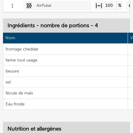
1
AirPulsé
100
%
Ingrédients - nombre de portions - 4
Nom
V
fromage cheddar
farine tout usage
beuure
sel
fécule de maïs
Eau froide
Nutrition et allergènes