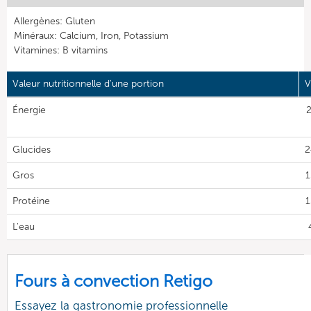
Allergènes: Gluten
Minéraux: Calcium, Iron, Potassium
Vitamines: B vitamins
Valeur nutritionnelle d'une portion
V
Énergie
2
Glucides
2
Gros
1
Protéine
1
L'eau
Fours à convection Retigo
Essayez la gastronomie professionnelle