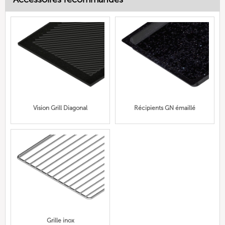
Vision Grill Diagonal
Récipients GN émaillé
Grille inox