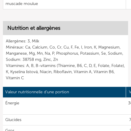
muscade moulue
Nutrition et allergènes
Allergènes: 3, Milk
Minéraux: Ca, Calcium, Co, Cr, Cu, F, Fe, I, Iron, K, Magnesium,
Manganese, Mg, Mn, Na, P, Phosphorus, Potassium, Se, Sodium,
Sodium: 38758 mg, Zinc, Zn
Vitamines: A, B, B-vitamins (Thiamine, B6, C, D, E, Folate, Folate),
K, Kyselina listová, Niacin, Riboflavin, Vitamin A, Vitamin B6,
Vitamin C
Valeur nutritionnelle d'une portion
V
Énergie
3
Glucides
7
Gros