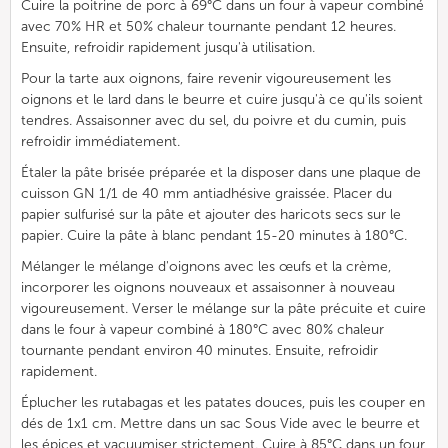
Cuire la poitrine de porc à 69°C dans un four à vapeur combiné
avec 70% HR et 50% chaleur tournante pendant 12 heures.
Ensuite, refroidir rapidement jusqu'à utilisation.
Pour la tarte aux oignons, faire revenir vigoureusement les
oignons et le lard dans le beurre et cuire jusqu'à ce qu'ils soient
tendres. Assaisonner avec du sel, du poivre et du cumin, puis
refroidir immédiatement.
Étaler la pâte brisée préparée et la disposer dans une plaque de
cuisson GN 1/1 de 40 mm antiadhésive graissée. Placer du
papier sulfurisé sur la pâte et ajouter des haricots secs sur le
papier. Cuire la pâte à blanc pendant 15-20 minutes à 180°C.
Mélanger le mélange d'oignons avec les œufs et la crème,
incorporer les oignons nouveaux et assaisonner à nouveau
vigoureusement. Verser le mélange sur la pâte précuite et cuire
dans le four à vapeur combiné à 180°C avec 80% chaleur
tournante pendant environ 40 minutes. Ensuite, refroidir
rapidement.
Éplucher les rutabagas et les patates douces, puis les couper en
dés de 1x1 cm. Mettre dans un sac Sous Vide avec le beurre et
les épices et vacuumiser strictement. Cuire à 85°C dans un four