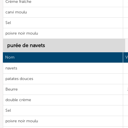
Crème fraîche
carvi moulu
Sel
poivre noir moulu
purée de navets
Nom
V
navets
patates douces
Beurre
double crème
Sel
poivre noir moulu