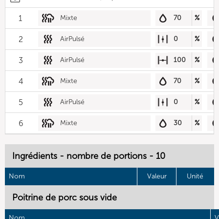
1
Mixte
70
%
2
AirPulsé
0
%
3
AirPulsé
100
%
4
Mixte
70
%
5
AirPulsé
0
%
6
Mixte
30
%
Ingrédients - nombre de portions - 10
Nom
Valeur
Unité
Poitrine de porc sous vide
Nom
V