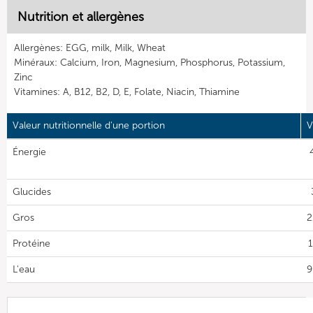
Nutrition et allergènes
Allergènes: EGG, milk, Milk, Wheat
Minéraux: Calcium, Iron, Magnesium, Phosphorus, Potassium,
Zinc
Vitamines: A, B12, B2, D, E, Folate, Niacin, Thiamine
Valeur nutritionnelle d'une portion
V
Énergie
Glucides
Gros
2
Protéine
1
L'eau
9