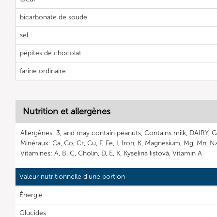
bicarbonate de soude
sel
pépites de chocolat
farine ordinaire
Nutrition et allergènes
Allergènes: 3, and may contain peanuts, Contains milk, DAIRY, G
Minéraux: Ca, Co, Cr, Cu, F, Fe, I, Iron, K, Magnesium, Mg, Mn, Na
Vitamines: A, B, C, Cholin, D, E, K, Kyselina listová, Vitamin A
Valeur nutritionnelle d'une portion
Énergie
Glucides