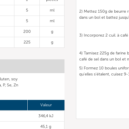
5
ml
2) Mettez 150g de beurre 
dans un bol et battez jus
5
ml
200
g
3) Incorporez 2 cuil. à café
225
g
4) Tamisez 225g de farine b
café de sel dans un bol et
5) Formez 10 boules unifor
qu'elles s'étalent, cuisez 9
luten, soy
, P, Se, Zn
Valeur
346,4 kJ
45,1 g