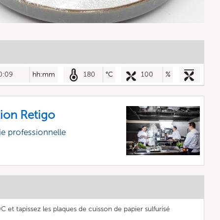
0:09
hh:mm
180
°C
100
%
ion Retigo
e professionnelle
0C et tapissez les plaques de cuisson de papier sulfurisé