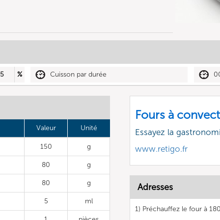
5
%
Cuisson par durée
0
Fours à convect
Valeur
Unité
Essayez la gastronomi
150
g
www.retigo.fr
80
g
80
g
Adresses
5
ml
1) Préchauffez le four à 18
1
pièces