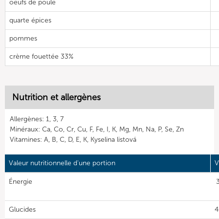
oeufs de poule
quarte épices
pommes
crème fouettée 33%
Nutrition et allergènes
Allergènes: 1, 3, 7
Minéraux: Ca, Co, Cr, Cu, F, Fe, I, K, Mg, Mn, Na, P, Se, Zn
Vitamines: A, B, C, D, E, K, Kyselina listová
Valeur nutritionnelle d'une portion
V
Énergie
Glucides
4