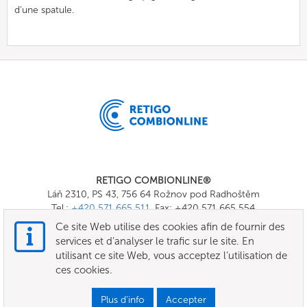
d’une spatule.
RETIGO COMBIONLINE®
Láň 2310, PS 43, 756 64 Rožnov pod Radhoštěm
Tel.:
+420 571 665 511
, Fax: +420 571 665 554
E-mail:
info@combionline.com
Ce site Web utilise des cookies afin de fournir des
services et d’analyser le trafic sur le site. En
utilisant ce site Web, vous acceptez l’utilisation de
OnlineMenu
ces cookies.
TERMES ET CONDITIONS
Plus d’info
Accepter