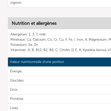
oignon
Nutrition et allergènes
Allergènes: 1, 3, 7, milk
Minéraux: Ca, Calcium, Co, Cr, Cu, F, Fe, I, Iron, K, Magnesium, 
Potassium, Se, Zn
Vitamines: A, B, B12, B2, B6, C, Cholin, D, E, K, Kyselina listová, 
Valeur nutritionnelle d'une portion
Énergie
Glucides
Gros
Protéine
L'eau