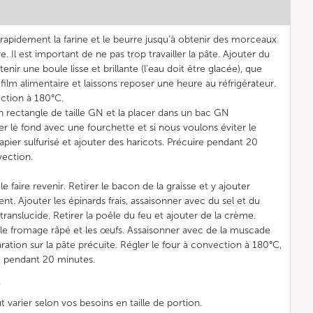
rapidement la farine et le beurre jusqu'à obtenir des morceaux
. Il est important de ne pas trop travailler la pâte. Ajouter du
btenir une boule lisse et brillante (l'eau doit être glacée), que
lm alimentaire et laissons reposer une heure au réfrigérateur.
ection à 180°C.
n rectangle de taille GN et la placer dans un bac GN
r le fond avec une fourchette et si nous voulons éviter le
pier sulfurisé et ajouter des haricots. Précuire pendant 20
vection.
 faire revenir. Retirer le bacon de la graisse et y ajouter
t. Ajouter les épinards frais, assaisonner avec du sel et du
translucide. Retirer la poêle du feu et ajouter de la crème.
 le fromage râpé et les œufs. Assaisonner avec de la muscade
ation sur la pâte précuite. Régler le four à convection à 180°C,
re pendant 20 minutes.
.
varier selon vos besoins en taille de portion.