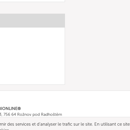
BIONLINE®
43, 756 64 Rožnov pod Radhoštěm
665 511
, Fax: +420 571 665 554
r des services et d’analyser le trafic sur le site. En utilisant ce site
ombionline.com