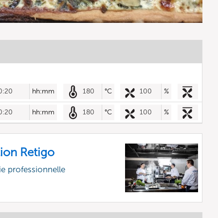
0:20
hh:mm
180
°C
100
%
0:20
hh:mm
180
°C
100
%
ion Retigo
e professionnelle