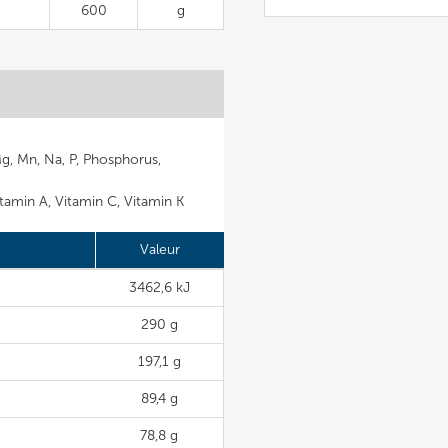
600
g
Mg, Mn, Na, P, Phosphorus,
Vitamin A, Vitamin C, Vitamin K
Valeur
3462,6 kJ
290 g
197,1 g
89,4 g
78,8 g