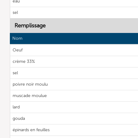
eau
sel
Remplissage
Nom
Oeuf
crème 33%
sel
poivre noir moulu
muscade moulue
lard
gouda
épinards en feuilles