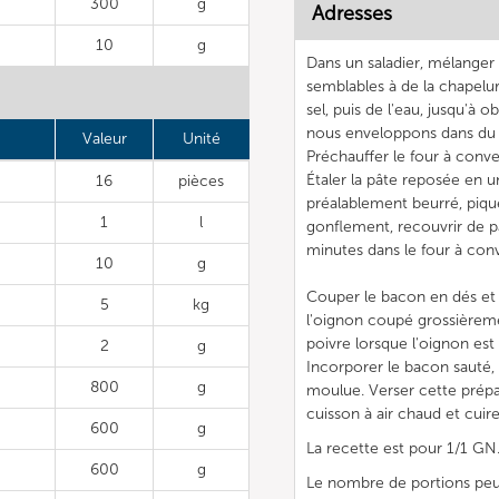
300
g
Adresses
10
g
Dans un saladier, mélanger 
semblables à de la chapelure
sel, puis de l'eau, jusqu'à o
nous enveloppons dans du fi
Valeur
Unité
Préchauffer le four à conv
Étaler la pâte reposée en u
16
pièces
préalablement beurré, pique
1
l
gonflement, recouvrir de pa
minutes dans le four à con
10
g
Couper le bacon en dés et le
5
kg
l'oignon coupé grossièremen
poivre lorsque l'oignon est 
2
g
Incorporer le bacon sauté,
800
g
moulue. Verser cette prépar
cuisson à air chaud et cui
600
g
La recette est pour 1/1 GN
600
g
Le nombre de portions peut 