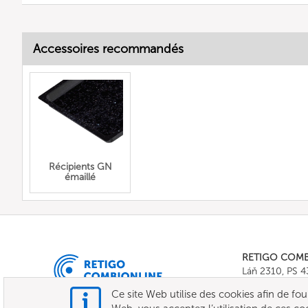
Accessoires recommandés
Récipients GN
émaillé
RETIGO COM
Láň 2310, PS 
Tel.:
+420 571 
Ce site Web utilise des cookies afin de fourni
E-mail:
info@c