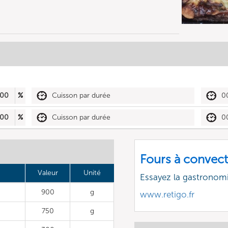
00
%
Cuisson par durée
0
00
%
Cuisson par durée
0
Fours à convect
Valeur
Unité
Essayez la gastronomi
900
g
www.retigo.fr
750
g