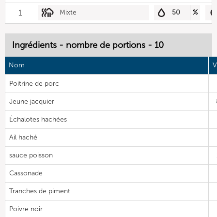
1
Mixte
50
%
Ingrédients - nombre de portions - 10
Nom
V
Poitrine de porc
Jeune jacquier
Échalotes hachées
Ail haché
sauce poisson
Cassonade
Tranches de piment
Poivre noir