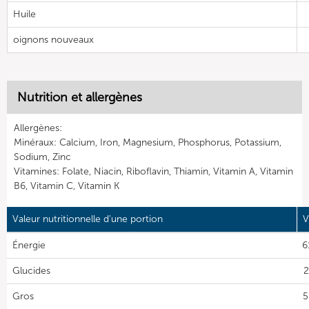
Huile
oignons nouveaux
Nutrition et allergènes
Allergènes:
Minéraux: Calcium, Iron, Magnesium, Phosphorus, Potassium,
Sodium, Zinc
Vitamines: Folate, Niacin, Riboflavin, Thiamin, Vitamin A, Vitamin
B6, Vitamin C, Vitamin K
Valeur nutritionnelle d'une portion
V
Énergie
6
Glucides
2
Gros
5