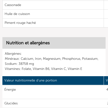
Cassonade
Huile de cuisson
Piment rouge haché
Nutrition et allergènes
Allergènes:
Minéraux: Calcium, Iron, Magnesium, Phosphorus, Potassium,
Sodium: 38758 mg
Vitamines: Folate, Vitamin B6, Vitamin C, Vitamin E
Valeur nutritionnelle d'une portion
V
Énergie
4
Glucides