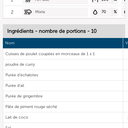
2
Mixte
70
%
Ingrédients - nombre de portions - 10
Nom
V
Cuisses de poulet coupées en morceaux de 1 x 1
poudre de curry
Purée d'échalotes
Purée d'ail
Purée de gingembre
Pâte de piment rouge séché
Lait de coco
Sel