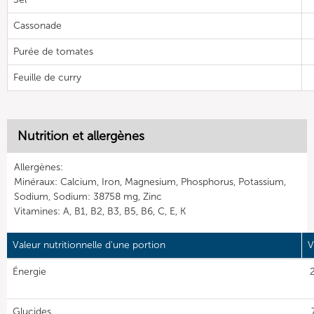
Cassonade
Purée de tomates
Feuille de curry
Nutrition et allergènes
Allergènes:
Minéraux: Calcium, Iron, Magnesium, Phosphorus, Potassium,
Sodium, Sodium: 38758 mg, Zinc
Vitamines: A, B1, B2, B3, B5, B6, C, E, K
Valeur nutritionnelle d'une portion
V
Énergie
Glucides