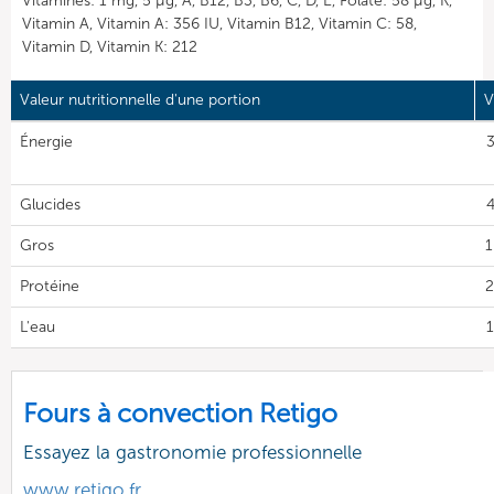
Vitamines: 1 mg, 5 µg, A, B12, B3, B6, C, D, E, Folate: 58 µg, K,
Vitamin A, Vitamin A: 356 IU, Vitamin B12, Vitamin C: 58,
Vitamin D, Vitamin K: 212
Valeur nutritionnelle d'une portion
V
Énergie
3
Glucides
4
Gros
1
Protéine
2
L'eau
1
Fours à convection Retigo
Essayez la gastronomie professionnelle
www.retigo.fr