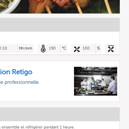
0:10
hh:mm
190
°C
100
%
ion Retigo
e professionnelle
s ensemble et réfrigérer pendant 1 heure.