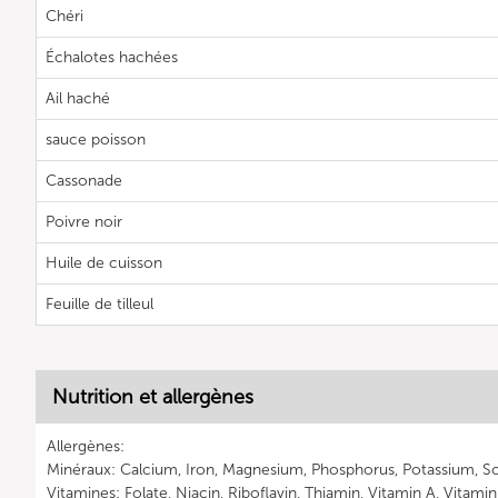
Chéri
Échalotes hachées
Ail haché
sauce poisson
Cassonade
Poivre noir
Huile de cuisson
Feuille de tilleul
Nutrition et allergènes
Allergènes:
Minéraux: Calcium, Iron, Magnesium, Phosphorus, Potassium, S
Vitamines: Folate, Niacin, Riboflavin, Thiamin, Vitamin A, Vitami