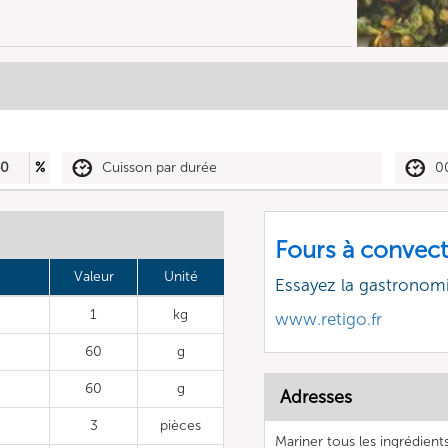
40
%
Cuisson par durée
0
Fours à convect
Valeur
Unité
Essayez la gastronomi
1
kg
www.retigo.fr
60
g
60
g
Adresses
3
pièces
Mariner tous les ingrédient