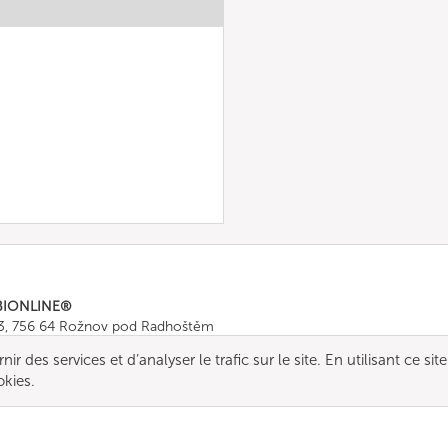
BIONLINE®
43, 756 64 Rožnov pod Radhoštěm
665 511
, Fax: +420 571 665 554
r des services et d’analyser le trafic sur le site. En utilisant ce site
ombionline.com
okies.