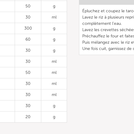
50
g
Épluchez et coupez le taro 
30
ml
Lavez le riz à plusieurs repr
complètement l'eau.
300
g
Lavez les crevettes séchées
Préchauffez le four et fait
60
g
Puis mélangez avec le riz e
Une fois cuit, garnissez de 
30
g
30
ml
50
ml
30
ml
30
ml
30
g
20
g