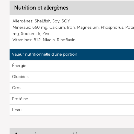
Nutrition et allergènes
Allergènes: Shellfish, Soy, SOY
Minéraux: 660 mg, Calcium, Iron, Magnesium, Phosphorus, Pot
mg, Sodium: 5, Zinc
Vitamines: B12, Niacin, Riboflavin
Valeur nutritionnelle d'une portion
Énergie
Glucides
Gros
Protéine
L'eau