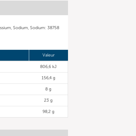
assium, Sodium, Sodium: 38758
Valeur
806,6 kJ
156,4 g
8 g
23 g
98,2 g