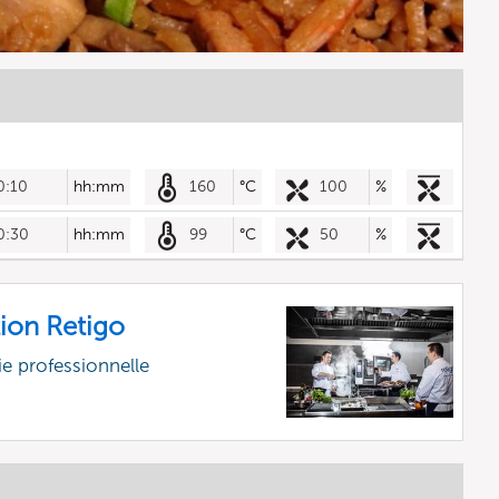
0:10
hh:mm
160
°C
100
%
0:30
hh:mm
99
°C
50
%
ion Retigo
e professionnelle