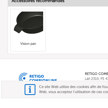
Accessoires recommandés
Vision pan
RETIGO COM
Láň 2310, PS 
Tel.:
+420 571 
Ce site Web utilise des cookies afin de fourni
E-mail:
info@c
Web, vous acceptez l’utilisation de ces co