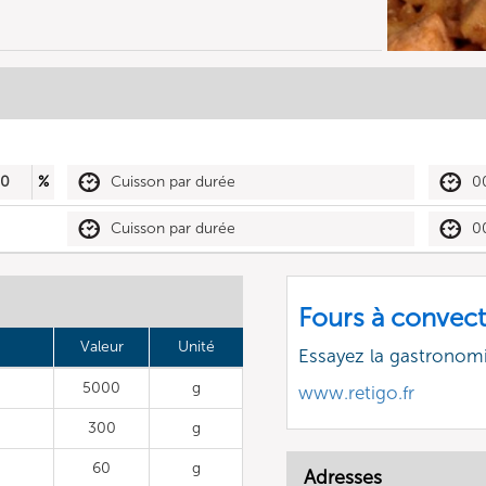
50
%
Cuisson par durée
0
Cuisson par durée
0
Fours à convect
Valeur
Unité
Essayez la gastronomi
5000
g
www.retigo.fr
300
g
60
g
Adresses