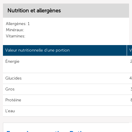
Nutrition et allergènes
Allergènes: 1
Minéraux:
Vitamines:
Valeur nutritionnelle d'une portion
V
Énergie
Glucides
4
Gros
Protéine
L'eau