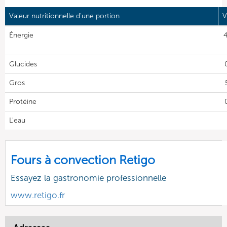
Valeur nutritionnelle d'une portion
V
Énergie
4
Glucides
Gros
Protéine
L'eau
Fours à convection Retigo
Essayez la gastronomie professionnelle
www.retigo.fr