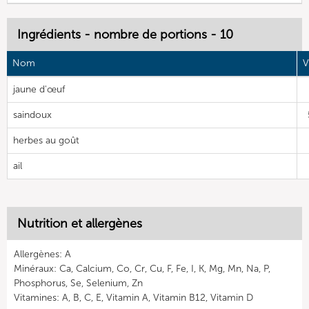
Ingrédients - nombre de portions - 10
Nom
V
jaune d'œuf
saindoux
herbes au goût
ail
Nutrition et allergènes
Allergènes: A
Minéraux: Ca, Calcium, Co, Cr, Cu, F, Fe, I, K, Mg, Mn, Na, P,
Phosphorus, Se, Selenium, Zn
Vitamines: A, B, C, E, Vitamin A, Vitamin B12, Vitamin D