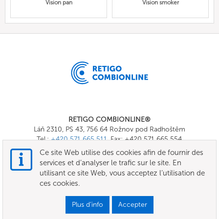
Vision pan
Vision smoker
RETIGO COMBIONLINE®
Láň 2310, PS 43, 756 64 Rožnov pod Radhoštěm
Tel.:
+420 571 665 511
, Fax: +420 571 665 554
E-mail:
info@combionline.com
Ce site Web utilise des cookies afin de fournir des
services et d’analyser le trafic sur le site. En
utilisant ce site Web, vous acceptez l’utilisation de
OnlineMenu
ces cookies.
TERMES ET CONDITIONS
Plus d’info
Accepter