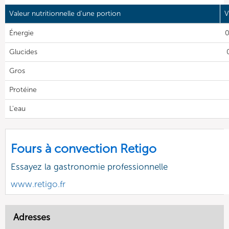
Valeur nutritionnelle d'une portion
V
Énergie
0
Glucides
Gros
Protéine
L'eau
Fours à convection Retigo
Essayez la gastronomie professionnelle
www.retigo.fr
Adresses