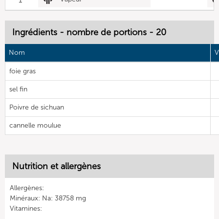
Ingrédients - nombre de portions - 20
Nom
V
foie gras
sel fin
Poivre de sichuan
cannelle moulue
Nutrition et allergènes
Allergènes:
Minéraux: Na: 38758 mg
Vitamines: