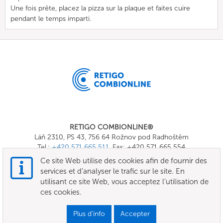
Une fois prête, placez la pizza sur la plaque et faites cuire
pendant le temps imparti.
RETIGO COMBIONLINE®
Láň 2310, PS 43, 756 64 Rožnov pod Radhoštěm
Tel.:
+420 571 665 511
, Fax: +420 571 665 554
E-mail:
info@combionline.com
Ce site Web utilise des cookies afin de fournir des
services et d’analyser le trafic sur le site. En
utilisant ce site Web, vous acceptez l’utilisation de
OnlineMenu
ces cookies.
TERMES ET CONDITIONS
Plus d’info
Accepter