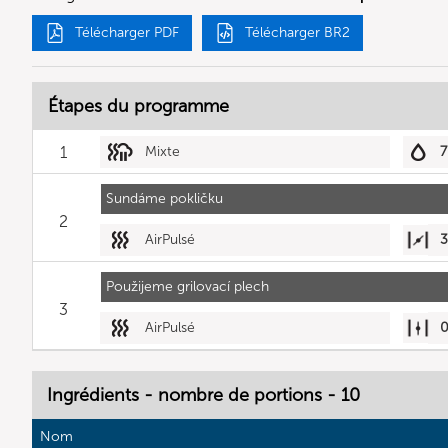
Télécharger PDF
Télécharger BR2
Étapes du programme
1
Mixte
7
Sundáme pokličku
2
AirPulsé
Použijeme grilovací plech
3
AirPulsé
Ingrédients - nombre de portions - 10
Nom