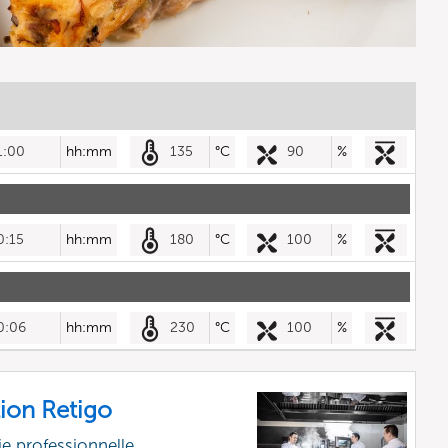
1:00
hh:mm
135
°C
90
%
0:15
hh:mm
180
°C
100
%
0:06
hh:mm
230
°C
100
%
ion Retigo
e professionnelle