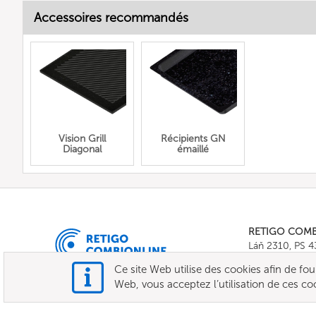
Accessoires recommandés
Vision Grill
Récipients GN
Diagonal
émaillé
RETIGO COM
Láň 2310, PS 
Tel.:
+420 571 
Ce site Web utilise des cookies afin de fourni
E-mail:
info@c
Web, vous acceptez l’utilisation de ces co