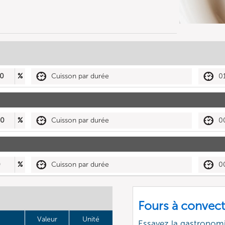
0
%
Cuisson par durée
0
30
%
Cuisson par durée
0
0
%
Cuisson par durée
0
Fours à convect
Valeur
Unité
Essayez la gastronomi