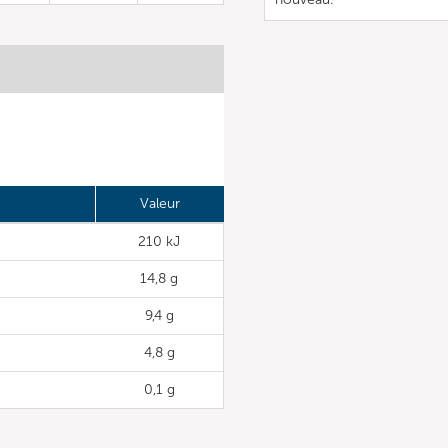
Valeur
210 kJ
14,8 g
9,4 g
4,8 g
0,1 g