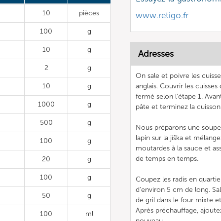
10
pièces
www.retigo.fr
100
g
10
g
Adresses
2
g
On sale et poivre les cuiss
10
g
anglais. Couvrir les cuisses
fermé selon l'étape 1. Ava
1000
g
pâte et terminez la cuisson 
500
g
Nous préparons une soupe l
lapin sur la jíška et mélan
100
g
moutardes à la sauce et ass
de temps en temps.
20
g
100
g
Coupez les radis en quart
d'environ 5 cm de long. Sale
50
g
de gril dans le four mixte 
Après préchauffage, ajoutez 
100
ml
nouveau.