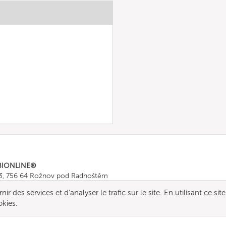
BIONLINE®
43, 756 64 Rožnov pod Radhoštěm
665 511
, Fax: +420 571 665 554
r des services et d’analyser le trafic sur le site. En utilisant ce site
ombionline.com
okies.