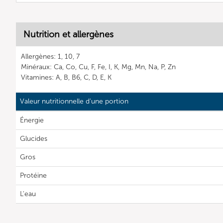
Nutrition et allergènes
Allergènes: 1, 10, 7
Minéraux: Ca, Co, Cu, F, Fe, I, K, Mg, Mn, Na, P, Zn
Vitamines: A, B, B6, C, D, E, K
Valeur nutritionnelle d'une portion
Énergie
Glucides
Gros
Protéine
L'eau