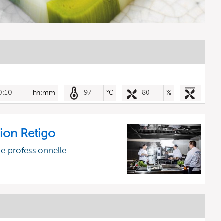
0:10
hh:mm
97
°C
80
%
ion Retigo
e professionnelle