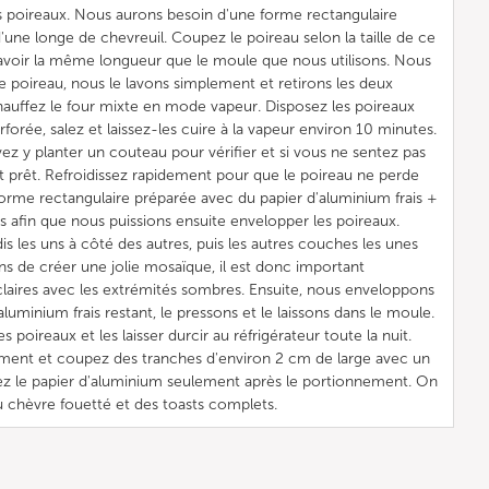
 poireaux. Nous aurons besoin d'une forme rectangulaire
'une longe de chevreuil. Coupez le poireau selon la taille de ce
avoir la même longueur que le moule que nous utilisons. Nous
 poireau, nous le lavons simplement et retirons les deux
auffez le four mixte en mode vapeur. Disposez les poireaux
forée, salez et laissez-les cuire à la vapeur environ 10 minutes.
ez y planter un couteau pour vérifier et si vous ne sentez pas
st prêt. Refroidissez rapidement pour que le poireau ne perde
 forme rectangulaire préparée avec du papier d'aluminium frais +
s afin que nous puissions ensuite envelopper les poireaux.
is les uns à côté des autres, puis les autres couches les unes
ns de créer une jolie mosaïque, il est donc important
 claires avec les extrémités sombres. Ensuite, nous enveloppons
aluminium frais restant, le pressons et le laissons dans le moule.
es poireaux et les laisser durcir au réfrigérateur toute la nuit.
ment et coupez des tranches d'environ 2 cm de large avec un
rez le papier d'aluminium seulement après le portionnement. On
u chèvre fouetté et des toasts complets.