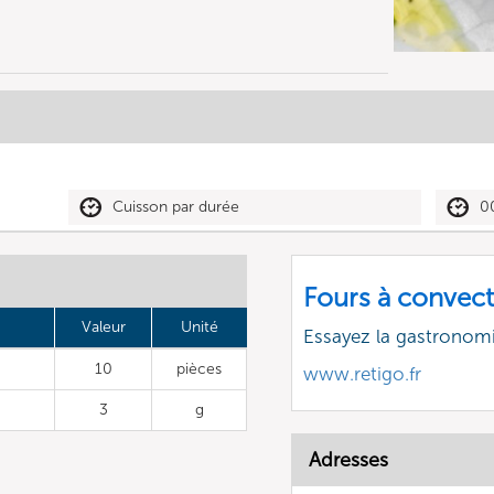
Cuisson par durée
0
Fours à convect
Valeur
Unité
Essayez la gastronomi
10
pièces
www.retigo.fr
3
g
Adresses