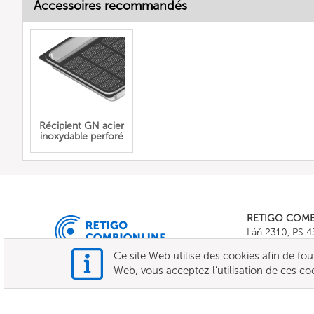
Accessoires recommandés
Récipient GN acier
inoxydable perforé
RETIGO COM
Láň 2310, PS 
Tel.:
+420 571 
Ce site Web utilise des cookies afin de fourni
E-mail:
info@c
Web, vous acceptez l’utilisation de ces co