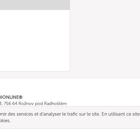
BIONLINE®
43, 756 64 Rožnov pod Radhoštěm
665 511
, Fax: +420 571 665 554
r des services et d’analyser le trafic sur le site. En utilisant ce site
ombionline.com
okies.