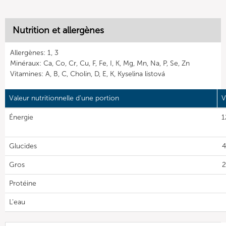
Nutrition et allergènes
Allergènes: 1, 3
Minéraux: Ca, Co, Cr, Cu, F, Fe, I, K, Mg, Mn, Na, P, Se, Zn
Vitamines: A, B, C, Cholin, D, E, K, Kyselina listová
Valeur nutritionnelle d'une portion
V
Énergie
1
Glucides
4
Gros
2
Protéine
L'eau