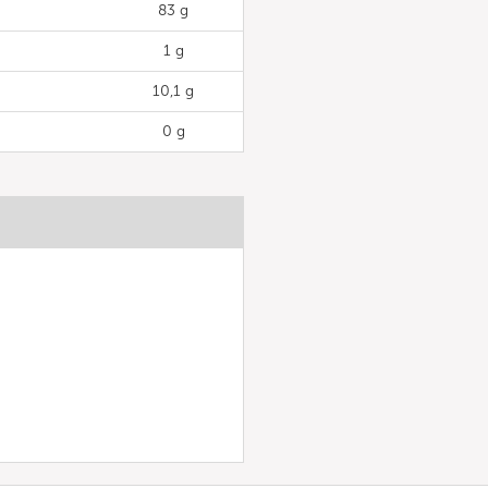
83 g
1 g
10,1 g
0 g