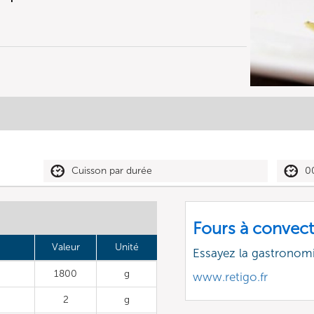
Cuisson par durée
0
Fours à convect
Valeur
Unité
Essayez la gastronomi
1800
g
www.retigo.fr
2
g