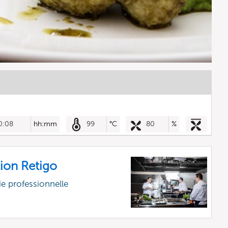
0:08
hh:mm
99
°C
80
%
ion Retigo
e professionnelle