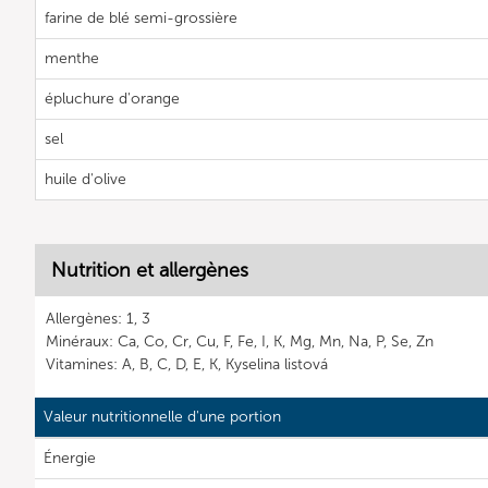
farine de blé semi-grossière
menthe
épluchure d'orange
sel
huile d'olive
Nutrition et allergènes
Allergènes: 1, 3
Minéraux: Ca, Co, Cr, Cu, F, Fe, I, K, Mg, Mn, Na, P, Se, Zn
Vitamines: A, B, C, D, E, K, Kyselina listová
Valeur nutritionnelle d'une portion
Énergie