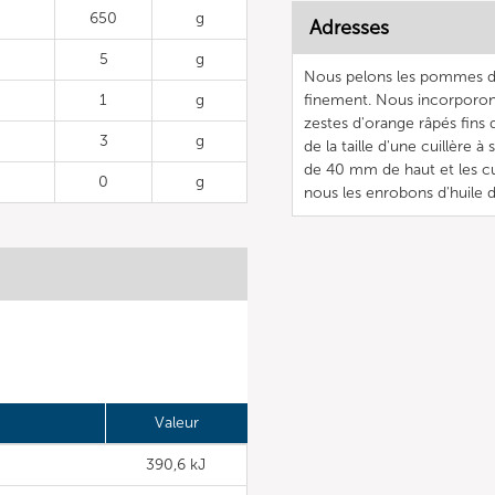
650
g
Adresses
5
g
Nous pelons les pommes de 
1
g
finement. Nous incorporons
zestes d'orange râpés fin
3
g
de la taille d'une cuillère 
de 40 mm de haut et les cu
0
g
nous les enrobons d'huile d'
Valeur
390,6 kJ