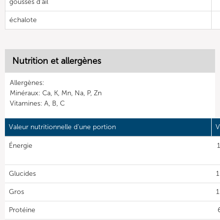
gousses d'ail
échalote
Nutrition et allergènes
Allergènes:
Minéraux: Ca, K, Mn, Na, P, Zn
Vitamines: A, B, C
Valeur nutritionnelle d'une portion
V
Énergie
Glucides
1
Gros
1
Protéine