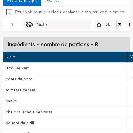
Préchauffage:
105 °C
Pour voir tout le tableau, déplacer le tableau vers la droite.
1
Mixte
50
%
Ingrédients - nombre de portions - 8
Nom
V
jacquier vert
côtes de porc
tomates cerises
basilic
cha om (acacia pennata)
poudre de chili