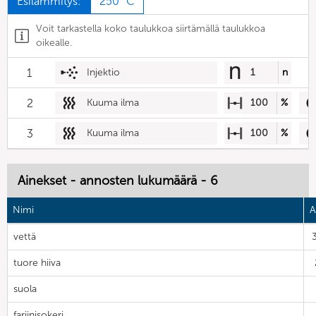
Esilämmitys:
250 °C
Voit tarkastella koko taulukkoa siirtämällä taulukkoa
oikealle.
1
Injektio
1
n
2
Kuuma ilma
100
%
3
Kuuma ilma
100
%
Ainekset - annosten lukumäärä - 6
Nimi
A
vettä
tuore hiiva
suola
fariinisokeri