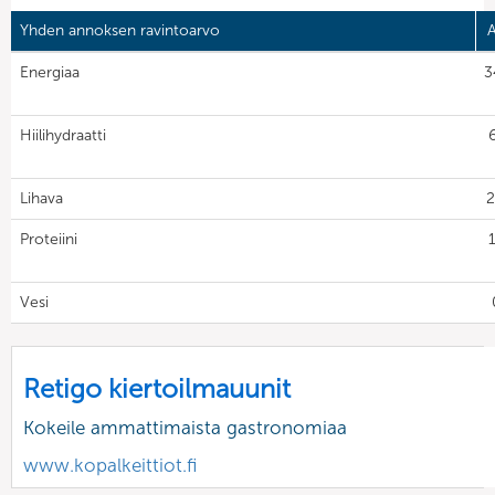
Yhden annoksen ravintoarvo
Energiaa
3
Hiilihydraatti
Lihava
2
Proteiini
Vesi
Retigo kiertoilmauunit
Kokeile ammattimaista gastronomiaa
www.kopalkeittiot.fi