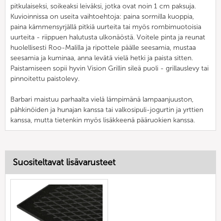
pitkulaiseksi, soikeaksi leiväksi, jotka ovat noin 1 cm paksuja.
Kuvioinnissa on useita vaihtoehtoja: paina sormilla kuoppia,
paina kämmensyrjällä pitkiä uurteita tai myös rombimuotoisia
uurteita - riippuen halutusta ulkonäöstä. Voitele pinta ja reunat
huolellisesti Roo-Malilla ja ripottele päälle seesamia, mustaa
seesamia ja kuminaa, anna levätä vielä hetki ja paista sitten.
Paistamiseen sopii hyvin Vision Grillin sileä puoli - grillauslevy tai
pinnoitettu paistolevy.
Barbari maistuu parhaalta vielä lämpimänä lampaanjuuston,
pähkinöiden ja hunajan kanssa tai valkosipuli-jogurtin ja yrttien
kanssa, mutta tietenkin myös lisäkkeenä pääruokien kanssa.
Suositeltavat lisävarusteet