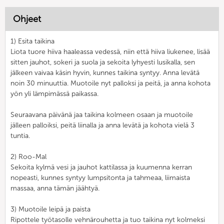
Ohjeet
1) Esita taikina
Liota tuore hiiva haaleassa vedessä, niin että hiiva liukenee, lisää
sitten jauhot, sokeri ja suola ja sekoita lyhyesti lusikalla, sen
jälkeen vaivaa käsin hyvin, kunnes taikina syntyy. Anna levätä
noin 30 minuuttia. Muotoile nyt palloksi ja peitä, ja anna kohota
yön yli lämpimässä paikassa.
Seuraavana päivänä jaa taikina kolmeen osaan ja muotoile
jälleen palloiksi, peitä liinalla ja anna levätä ja kohota vielä 3
tuntia.
2) Roo-Mal
Sekoita kylmä vesi ja jauhot kattilassa ja kuumenna kerran
nopeasti, kunnes syntyy lumpsitonta ja tahmeaa, liimaista
massaa, anna tämän jäähtyä.
3) Muotoile leipä ja paista
Ripottele työtasolle vehnärouhetta ja tuo taikina nyt kolmeksi