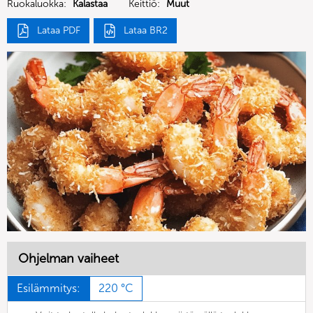
Ruokaluokka:
Kalastaa
Keittiö:
Muut
Lataa PDF
Lataa BR2
Ohjelman vaiheet
Esilämmitys:
220 °C