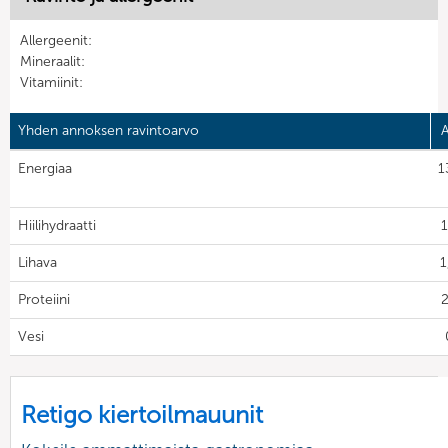
Allergeenit:
Mineraalit:
Vitamiinit:
Yhden annoksen ravintoarvo
A
Energiaa
1
Hiilihydraatti
1
Lihava
1
Proteiini
2
Vesi
Retigo kiertoilmauunit