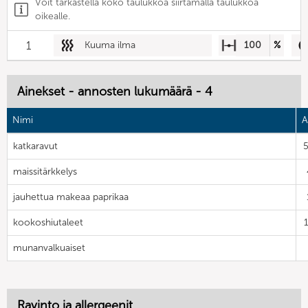
Voit tarkastella koko taulukkoa siirtämällä taulukkoa
oikealle.
1
Kuuma ilma
100
%
Ainekset - annosten lukumäärä - 4
Nimi
A
katkaravut
maissitärkkelys
jauhettua makeaa paprikaa
kookoshiutaleet
munanvalkuaiset
Ravinto ja allergeenit