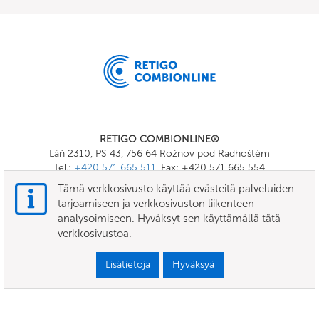
RETIGO COMBIONLINE®
Láň 2310, PS 43, 756 64 Rožnov pod Radhoštěm
Tel.:
+420 571 665 511
, Fax: +420 571 665 554
E-mail:
info@combionline.com
Tämä verkkosivusto käyttää evästeitä palveluiden
tarjoamiseen ja verkkosivuston liikenteen
analysoimiseen. Hyväksyt sen käyttämällä tätä
OnlineMenu
verkkosivustoa.
KÄYTTÖEHDOT
Lisätietoja
Hyväksyä