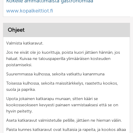
Kokeile ammattimaista gastronomiaa
www.kopalkeittiot.fi
Ohjeet
Valmista katkaravut.
Jos ne eivät ole jo kuorittuja, poista kuori jättäen hännän, jos
haluat. Kuivaa ne talouspaperilla ylimääräisen kosteuden
poistamiseksi.
Suuremmassa kulhossa, sekoita vatkattu kananmuna
Toisessa kulhossa, sekoita maissitärkkelys, raastettu kookos,
suola ja paprika.
Upota jokainen katkarapu munaan, sitten kääri se
kookosseokseen kevyesti painaen varmistaaksesi että se on
hyvin peitetty.
Aseta katkaravut valmistetulle pellille, jättäen ne hieman väliin.
Paista kunnes katkaravut ovat kultaisia ja rapeita, ja kookos alkaa