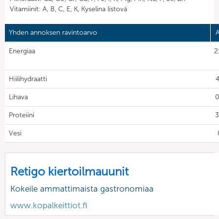
Vitamiinit: A, B, C, E, K, Kyselina listová
Yhden annoksen ravintoarvo
A
Energiaa
2
Hiilihydraatti
4
Lihava
0
Proteiini
3
Vesi
Retigo kiertoilmauunit
Kokeile ammattimaista gastronomiaa
www.kopalkeittiot.fi