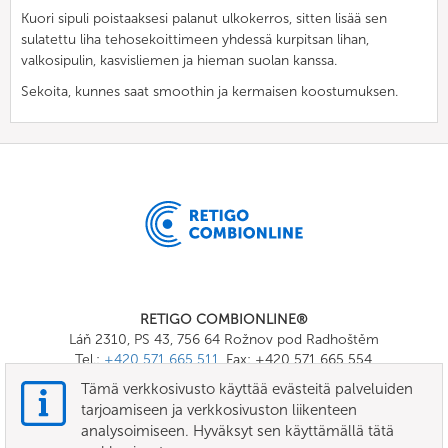
Kuori sipuli poistaaksesi palanut ulkokerros
, sitten lisää sen
sulatettu liha tehosekoittimeen yhdessä kurpitsan lihan,
valkosipulin, kasvisliemen ja hieman suolan kanssa.
Sekoita, kunnes saat smoothin ja kermaisen koostumuksen.
RETIGO COMBIONLINE®
Láň 2310, PS 43, 756 64 Rožnov pod Radhoštěm
Tel.:
+420 571 665 511
, Fax: +420 571 665 554
E-mail:
info@combionline.com
Tämä verkkosivusto käyttää evästeitä palveluiden
tarjoamiseen ja verkkosivuston liikenteen
analysoimiseen. Hyväksyt sen käyttämällä tätä
OnlineMenu