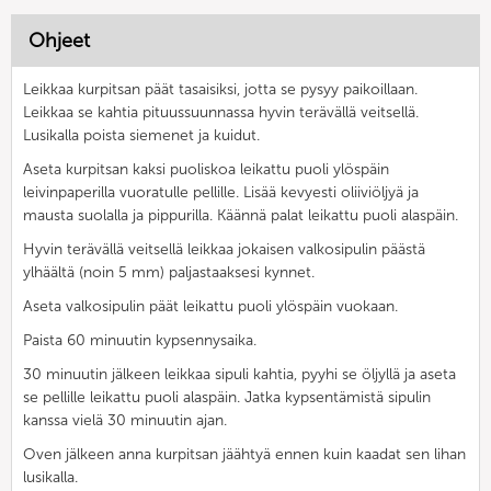
Ohjeet
Leikkaa kurpitsan päät tasaisiksi, jotta se pysyy paikoillaan.
Leikkaa se kahtia pituussuunnassa hyvin terävällä veitsellä.
Lusikalla poista siemenet ja kuidut.
Aseta kurpitsan kaksi puoliskoa leikattu puoli ylöspäin
leivinpaperilla vuoratulle pellille. Lisää kevyesti oliiviöljyä ja
mausta suolalla ja pippurilla. Käännä palat leikattu puoli alaspäin.
Hyvin terävällä veitsellä leikkaa jokaisen valkosipulin päästä
ylhäältä (noin 5 mm) paljastaaksesi kynnet.
Aseta valkosipulin päät leikattu puoli ylöspäin vuokaan.
Paista 60 minuutin kypsennysaika.
30 minuutin jälkeen leikkaa sipuli kahtia, pyyhi se öljyllä ja aseta
se pellille leikattu puoli alaspäin. Jatka kypsentämistä sipulin
kanssa vielä 30 minuutin ajan.
Oven jälkeen anna kurpitsan jäähtyä ennen kuin kaadat sen lihan
lusikalla.