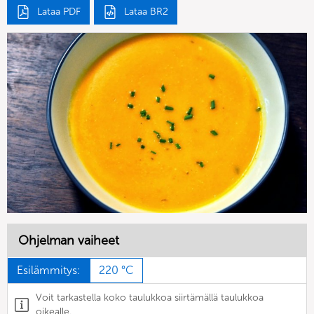
Lataa PDF
Lataa BR2
Ohjelman vaiheet
Esilämmitys:
220 °C
Voit tarkastella koko taulukkoa siirtämällä taulukkoa
oikealle.