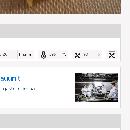
0:20
hh:mm
195
°C
90
%
mauunit
a gastronomiaa