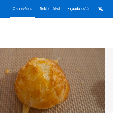
OnlineMenu
Rekisteröinti
Kirjaudu sisään