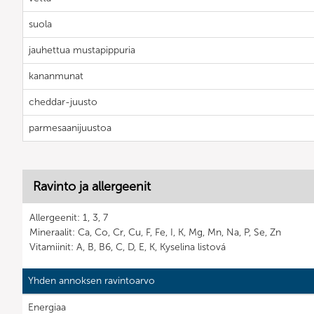
suola
jauhettua mustapippuria
kananmunat
cheddar-juusto
parmesaanijuustoa
Ravinto ja allergeenit
Allergeenit: 1, 3, 7
Mineraalit: Ca, Co, Cr, Cu, F, Fe, I, K, Mg, Mn, Na, P, Se, Zn
Vitamiinit: A, B, B6, C, D, E, K, Kyselina listová
Yhden annoksen ravintoarvo
Energiaa