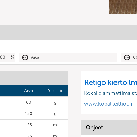
00
%
Aika
0
Retigo kiertoil
Arvo
Yksikkö
Kokeile ammattimaist
80
g
www.kopalkeittiot.fi
150
g
125
ml
Ohjeet
125
ml