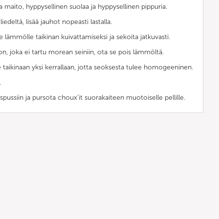
 ja maito, hyppysellinen suolaa ja hyppysellinen pippuria.
 liedeltä, lisää jauhot nopeasti lastalla.
le lämmölle taikinan kuivattamiseksi ja sekoita jatkuvasti.
n, joka ei tartu morean seiniin, ota se pois lämmöltä.
e taikinaan yksi kerrallaan, jotta seoksesta tulee homogeeninen.
.
pussiin ja pursota choux'it suorakaiteen muotoiselle pellille.