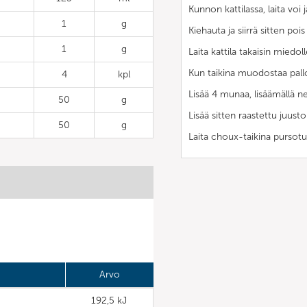
Kunnon kattilassa, laita voi
1
g
Kiehauta ja siirrä sitten pois
1
g
Laita kattila takaisin miedol
Kun taikina muodostaa pallo
4
kpl
Lisää 4 munaa, lisäämällä n
50
g
Lisää sitten raastettu juusto
50
g
Laita choux-taikina pursotus
Arvo
192,5 kJ