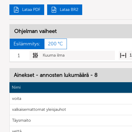
Lataa PDF
Lataa BR2
Ohjelman vaiheet
Esilämmitys:
200 °C
1
Kuuma ilma
1
Ainekset - annosten lukumäärä - 8
Nimi
voita
valkaisemattomat yleisjauhot
Täysmaito
vettä