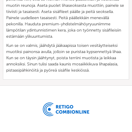
muotin reunoja. Aseta puolet lihaseoksesta muottiin, painele se
tiiviisti ja tasaisesti. Aseta sisäfileet päälle ja peitä seoksella.
Painele uudelleen tasaisesti. Peitä päällekkäin menevällä
pekonilla. Hauduta premium-yhdistelmähöyryuuniimme
lämpötilan ydintunnistimen kera, joka on työnnetty sisäfileisiin
estämään ylikuuntumista.
Kun se on valmis, jäähdytä jääkaapissa toisen vesitäytteiseksi
muotiksi painonsa avulla, jolloin se puristaa kypsennettyä lihaa.
Kun se on täysin jäähtynyt, poista terriini muotista ja leikkaa
annoksiksi. Sinun tulisi saada kaunis mosaiikkikuva lihapalasia,
pistaasipähkinöitä ja pyöreä sisäfile keskiössä.