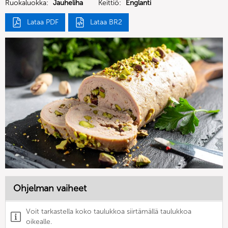
Ruokaluokka:
Jauheliha
Keittiö:
Englanti
Lataa PDF
Lataa BR2
Ohjelman vaiheet
Voit tarkastella koko taulukkoa siirtämällä taulukkoa
oikealle.