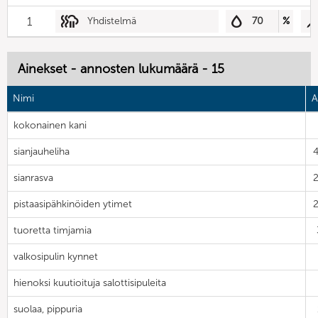
1
Yhdistelmä
70
%
Ainekset - annosten lukumäärä - 15
Nimi
A
kokonainen kani
sianjauheliha
sianrasva
pistaasipähkinöiden ytimet
tuoretta timjamia
valkosipulin kynnet
hienoksi kuutioituja salottisipuleita
suolaa, pippuria