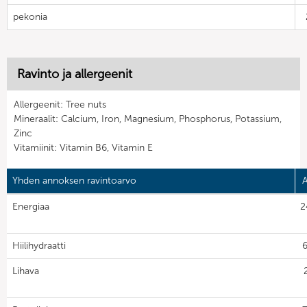
pekonia
Ravinto ja allergeenit
Allergeenit: Tree nuts
Mineraalit: Calcium, Iron, Magnesium, Phosphorus, Potassium,
Zinc
Vitamiinit: Vitamin B6, Vitamin E
Yhden annoksen ravintoarvo
Energiaa
2
Hiilihydraatti
6
Lihava