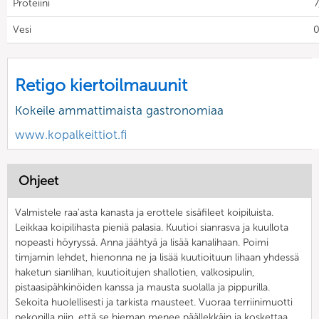
Proteiini
7
Vesi
0
Retigo kiertoilmauunit
Kokeile ammattimaista gastronomiaa
www.kopalkeittiot.fi
Ohjeet
Valmistele raa'asta kanasta ja erottele sisäfileet koipiluista.
Leikkaa koipilihasta pieniä palasia. Kuutioi sianrasva ja kuullota
nopeasti höyryssä. Anna jäähtyä ja lisää kanalihaan. Poimi
timjamin lehdet, hienonna ne ja lisää kuutioituun lihaan yhdessä
haketun sianlihan, kuutioitujen shallotien, valkosipulin,
pistaasipähkinöiden kanssa ja mausta suolalla ja pippurilla.
Sekoita huolellisesti ja tarkista mausteet. Vuoraa terriinimuotti
pekonilla niin, että se hieman menee päällekkäin ja koskettaa