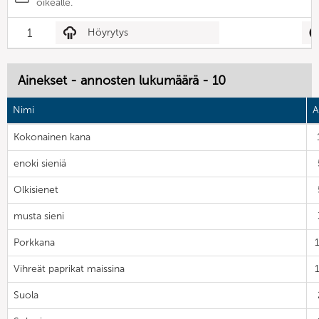
oikealle.
1
Höyrytys
Ainekset - annosten lukumäärä - 10
Nimi
A
Kokonainen kana
enoki sieniä
Olkisienet
musta sieni
Porkkana
Vihreät paprikat maissina
Suola