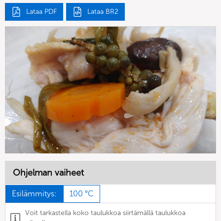
Lataa PDF
Lataa BR2
Ohjelman vaiheet
Esilämmitys:
100 °C
Voit tarkastella koko taulukkoa siirtämällä taulukkoa