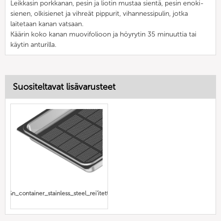
Leikkasin porkkanan, pesin ja liotin mustaa sientä, pesin enoki-
sienen, olkisienet ja vihreät pippurit, vihannessipulin, jotka
laitetaan kanan vatsaan.
Käärin koko kanan muovifolioon ja höyrytin 35 minuuttia tai
käytin anturilla.
Suositeltavat lisävarusteet
Gn_container_stainless_steel_rei'itetty