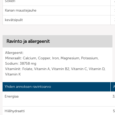
Sokeri
Kanan maustejauhe
kevätsipulit
Ravinto ja allergeenit
Allergeenit:
Mineraalit: Calcium, Copper, Iron, Magnesium, Potassium,
Sodium: 38758 mg
Vitamiinit: Folate, Vitamin A, Vitamin B2, Vitamin C, Vitamin D,
Vitamin K
Yhden annoksen ravintoarvo
A
Energiaa
3
Hiilihydraatti
5