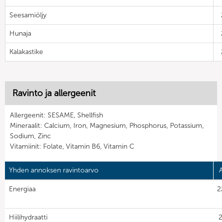
Seesamiöljy
Hunaja
Kalakastike
Ravinto ja allergeenit
Allergeenit: SESAME, Shellfish
Mineraalit: Calcium, Iron, Magnesium, Phosphorus, Potassium,
Sodium, Zinc
Vitamiinit: Folate, Vitamin B6, Vitamin C
Yhden annoksen ravintoarvo
Energiaa
2
Hiilihydraatti
2