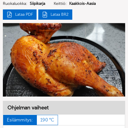
Ruokaluokka:
Siipikarja
Keittiö:
Kaakkois-Aasia
Lataa PDF
Lataa BR2
Ohjelman vaiheet
Esilämmitys:
190 °C