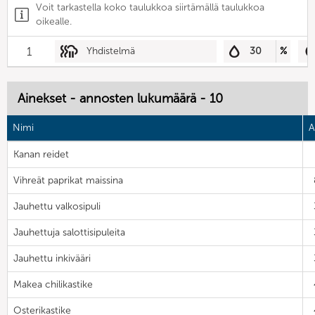
Voit tarkastella koko taulukkoa siirtämällä taulukkoa
oikealle.
1
Yhdistelmä
30
%
Ainekset - annosten lukumäärä - 10
Nimi
A
Kanan reidet
Vihreät paprikat maissina
Jauhettu valkosipuli
Jauhettuja salottisipuleita
Jauhettu inkivääri
Makea chilikastike
Osterikastike