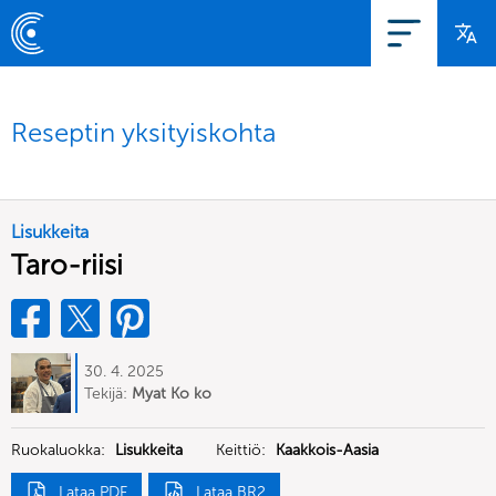
Reseptin yksityiskohta
Lisukkeita
Taro-riisi
30. 4. 2025
Tekijä:
Myat Ko ko
Ruokaluokka:
Lisukkeita
Keittiö:
Kaakkois-Aasia
Lataa PDF
Lataa BR2