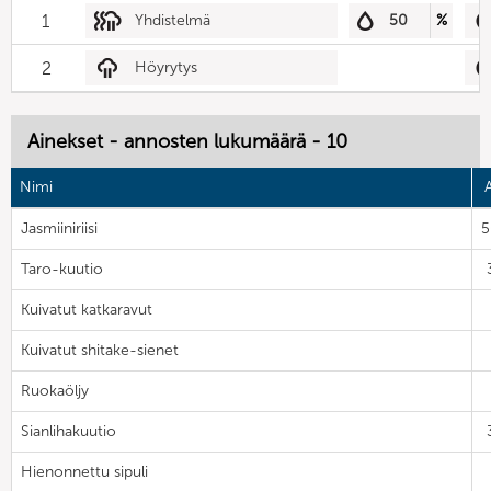
1
Yhdistelmä
50
%
2
Höyrytys
Ainekset - annosten lukumäärä - 10
Nimi
Jasmiiniriisi
5
Taro-kuutio
Kuivatut katkaravut
Kuivatut shitake-sienet
Ruokaöljy
Sianlihakuutio
Hienonnettu sipuli