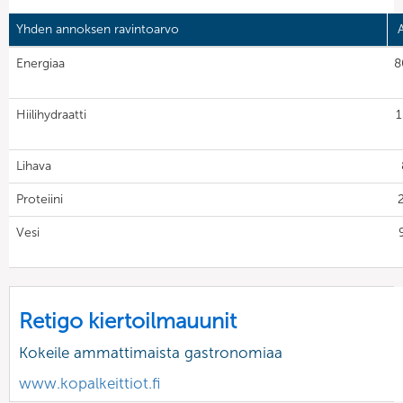
Yhden annoksen ravintoarvo
Energiaa
8
Hiilihydraatti
1
Lihava
Proteiini
Vesi
Retigo kiertoilmauunit
Kokeile ammattimaista gastronomiaa
www.kopalkeittiot.fi