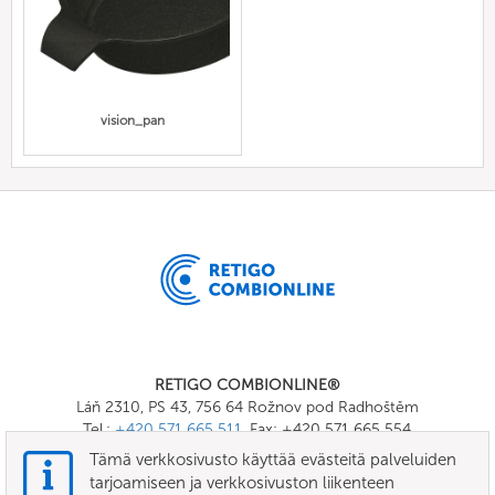
vision_pan
RETIGO COMBIONLINE®
Láň 2310, PS 43, 756 64 Rožnov pod Radhoštěm
Tel.:
+420 571 665 511
, Fax: +420 571 665 554
E-mail:
info@combionline.com
Tämä verkkosivusto käyttää evästeitä palveluiden
tarjoamiseen ja verkkosivuston liikenteen