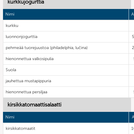
kurkkujogurttia
Nimi
A
kurkku
luonnonjogurttia
pehmeää tuorejuustoa (philadelphia, lučina)
hienonnettua valkosipulia
Suola
jauhettua mustapippuria
hienonnettua persiljaa
kirsikkatomaattisalaatti
Nimi
kirsikkatomaatit
1