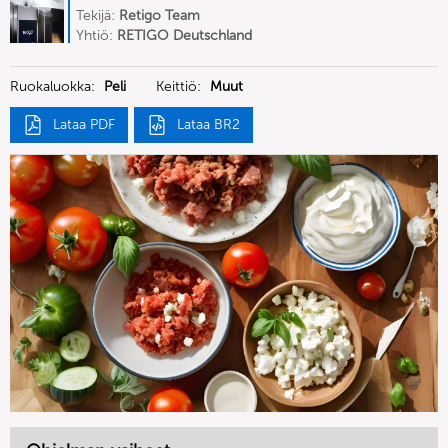
Tekijä:
Retigo Team
Deutschland
Yhtiö:
RETIGO Deutschland
GmbH
Ruokaluokka:
Peli
Keittiö:
Muut
Lataa PDF
Lataa BR2