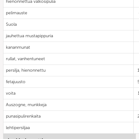
hienonnettua valkosipulia
pelimauste
Suola
jauhettua mustapippuria
kananmunat
rullat, vanhentuneet
persilja, hienonnettu
fetajuusto
voita
Auszogne, munkkeja
punasipulirenkaita
lehtipersiljaa