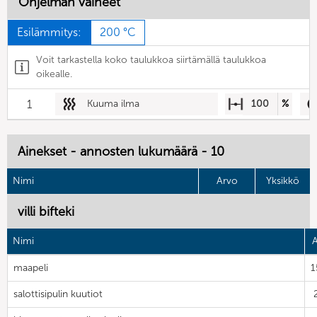
Ohjelman vaiheet
Esilämmitys:
200 °C
Voit tarkastella koko taulukkoa siirtämällä taulukkoa
oikealle.
1
Kuuma ilma
100
%
Ainekset - annosten lukumäärä - 10
Nimi
Arvo
Yksikkö
villi bifteki
Nimi
A
maapeli
1
salottisipulin kuutiot