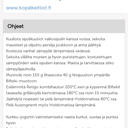
www.kopalkeittiot.fi
Ohjeet
Kuullota sipulikuutiot valkosipulin kanssa voissa, sekoita
mausteet ja silputtu persilja joukkoon ja anna jäähtyä.
Kosteuta vanhat sämpylät lämpimässä vedessä.
Sekoita villiliha munien ja hyvin puristettujen, kostutettujen
sämpylöiden sekä sipulien kanssa. Maista ja tarvittaessa sitko
sämpyläjauhoilla.
Muotoile noin 150 g lihaseosta 40 g fetajuuston ympärille
Bifteki-muotoon.
Esilämmitä Retigo kombihauturi 200°C:een ja kypsennä Biftekit
tasaisella grillilevyllä kiertoilmassa 180°C:ssa noin 10 minuuttia.
Jäähdytä nopeasti tai pidä lämpimänä Holdomatissa 80°C:ssa.
Pidä Auszognenit myös Holdomatissa lämpimänä.
Kurkku-jogurtin valmistamiseksi raasta kurkut, suolaa ja purista
hyvin.