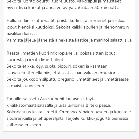
Sekoita luontojogurtti, tuorejuusto, valkosipuli ja mausteet
hyvin, lisää kurkut ja anna vetäytyä vähintään 30 minuuttia.
Halkaise kirsikkatomaatit, poista kurkuista siemenet ja leikkaa
loput hienoksi kuutioiksi. Sekoita kaikki sipulien ja hienonnetun
basilikan kanssa.
Valmista jäljelle jääneistä aineksista kastike ja marinoi salaatti sillä.
Raasta limettien kuori microplaneilla, poista sitten loput
kuoresta ja irrota limettifileet.
Sekoita etikka, öljy, suola, pippuri, sokeri ja ksantaani
sauvasekoittimella niin, että saat aikaan vakaan emulsion.
Sekoita joukkoon silputtu oregano, limettifileet ja limettiraaste
ja maista uudelleen.
Tarjoillessa aseta Auszognenit lautaselle, täytä
kirsikkatomaattisalaatilla ja laita lämpimä Bifteki päälle.
Kokonaisuus kasta Limetti-Oregano-Vinaigreuaseen ja koristele
sipulirenkailla ja lehtipersiljalla. Tarjoile kurkku-jogurtti pienessä
kulhossa erikseen.