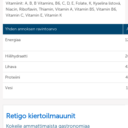
Vitamiinit: A, B, B Vitamins, B6, C, D, E, Folate, K, Kyselina listová,
Niacin, Riboflavin, Thiamin, Vitamin A, Vitamin B5, Vitamin B6,
Vitamin C, Vitamin E, Vitamin K
Yhden annoksen ravintoarvo
Energiaa
1
Hiilihydraatti
2
Lihava
4
Proteiini
4
Vesi
1
Retigo kiertoilmauunit
Kokeile ammattimaista gastronomiaa