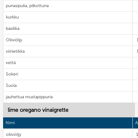
punasipulia, pilkottuna
kurkku
basilika
Oliiviöljy
viinietikka
vettä
Sokeri
Suola
jauhettua mustapippuria
lime oregano vinaigrette
Nimi
A
oliiviöljy