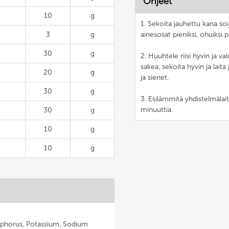
Ohjeet
10
g
1. Sekoita jauhettu kana soi
3
g
ainesosat pieniksi, ohuiksi pa
30
g
2. Huuhtele riisi hyvin ja valu
sakea, sekoita hyvin ja lait
20
g
ja sienet.
30
g
3. Esilämmitä yhdistelmälai
minuuttia.
30
g
10
g
10
g
sphorus, Potassium, Sodium