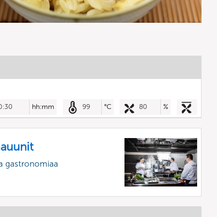
0:30
hh:mm
99
°C
80
%
mauunit
a gastronomiaa