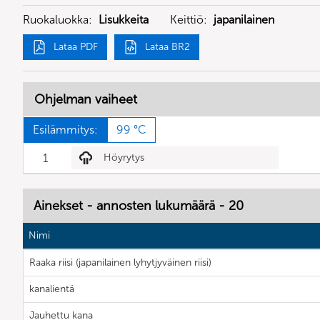
Ruokaluokka:
Lisukkeita
Keittiö:
japanilainen
Lataa PDF
Lataa BR2
Ohjelman vaiheet
Esilämmitys:
99 °C
1
Höyrytys
Ainekset - annosten lukumäärä - 20
Nimi
Raaka riisi (japanilainen lyhytjyväinen riisi)
kanalientä
Jauhettu kana