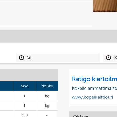
Aika
0
Retigo kiertoil
Arvo
Yksikkö
Kokeile ammattimaist
1
kg
www.kopalkeittiot.fi
1
kg
200
g