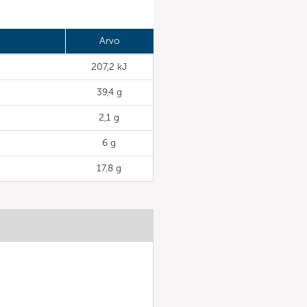
Arvo
207,2 kJ
39,4 g
2,1 g
6 g
17,8 g