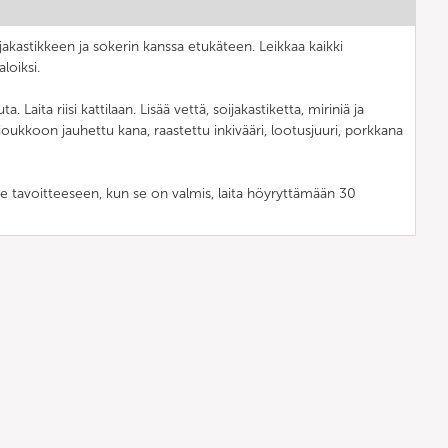
jakastikkeen ja sokerin kanssa etukäteen. Leikkaa kaikki
loiksi.
ta. Laita riisi kattilaan. Lisää vettä, soijakastiketta, miriniä ja
a joukkoon jauhettu kana, raastettu inkivääri, lootusjuuri, porkkana
te tavoitteeseen, kun se on valmis, laita höyryttämään 30