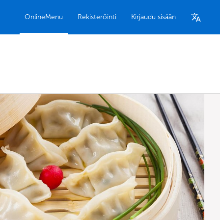
OnlineMenu
Rekisteröinti
Kirjaudu sisään