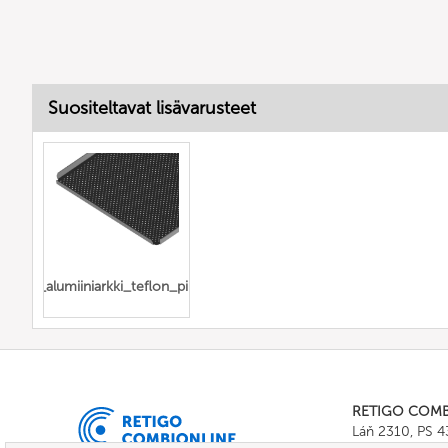
Suositeltavat lisävarusteet
i'itetty_alumiiniarkki_teflon_pinnoitettu
RETIGO COM
Láň 2310, PS 