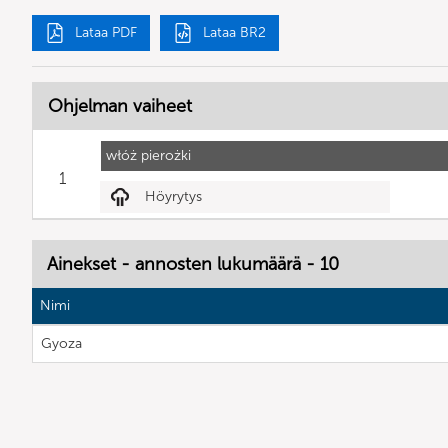
Lataa PDF
Lataa BR2
Ohjelman vaiheet
włóż pierożki
1
Höyrytys
Ainekset - annosten lukumäärä - 10
Nimi
Gyoza