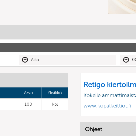
Aika
0
Retigo kiertoil
Arvo
Yksikkö
Kokeile ammattimaist
100
kpl
www.kopalkeittiot.fi
Ohjeet