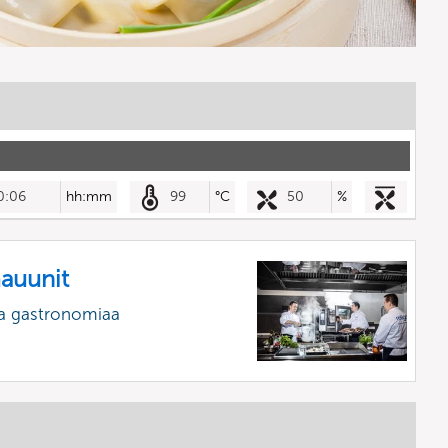
0:06
hh:mm
99
°C
50
%
mauunit
a gastronomiaa