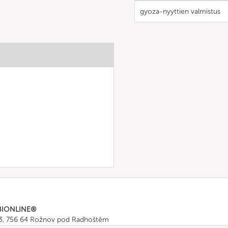
gyoza-nyyttien valmistus
BIONLINE®
43, 756 64 Rožnov pod Radhoštěm