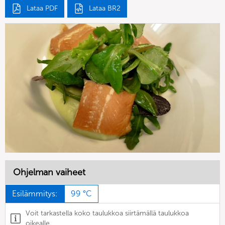
Lataa PDF
Lataa BR2
Ohjelman vaiheet
Esilämmitys:
99 °C
Voit tarkastella koko taulukkoa siirtämällä taulukkoa
oikealle.