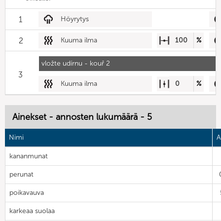
1
Höyrytys
2
Kuuma ilma
100
%
vložte udírnu - kouř 2
3
Kuuma ilma
0
%
Ainekset - annosten lukumäärä - 5
Nimi
A
kananmunat
perunat
poikavauva
karkeaa suolaa