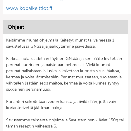
www.kopalkeittiot.fi
Ohjeet
Keitämme munat ohjelmalla Keitetyt munat tai vaiheessa 1
savustetussa GN:ssä ja jäähdytämme jäävedessä.
Karkea suola kaadetaan täyteen GN:ään ja sen päälle levitetään
perunat kuorineen ja paistetaan pehmeiksi. Vielä kuumat
perunat halkaistaan ja lusikalla kaivetaan kuorista sisus. Maitoa,
kermaa ja voita lämmitetään. Perunat muussataan, suolataan ja
vähitellen lisätään seos maitoa, kermaa ja voita kunnes syntyy
silkkiäinen perunamuusi.
Korianteri sekoitetaan veden kanssa ja siivilöidään, jotta vain
korianterivettä jää ilman paloja.
Savustamme taimenta ohjelmalla Savustaminen - Kalat 150g tai
tämän reseptin vaiheessa 3.