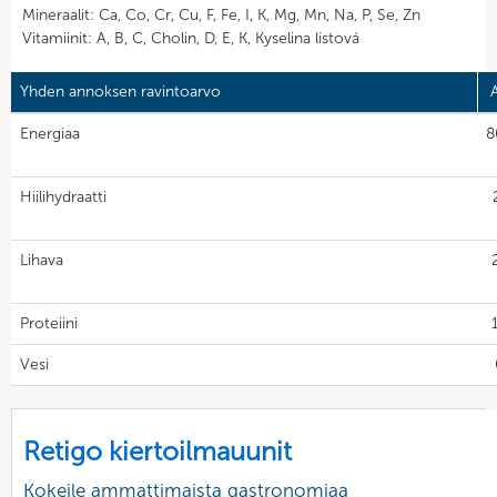
Mineraalit: Ca, Co, Cr, Cu, F, Fe, I, K, Mg, Mn, Na, P, Se, Zn
Vitamiinit: A, B, C, Cholin, D, E, K, Kyselina listová
Yhden annoksen ravintoarvo
Energiaa
8
Hiilihydraatti
Lihava
Proteiini
Vesi
Retigo kiertoilmauunit
Kokeile ammattimaista gastronomiaa