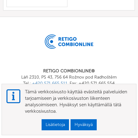
RETIGO COMBIONLINE®
Láň 2310, PS 43, 756 64 Rožnov pod Radhoštěm
Tel.:
+420 571 665 511
, Fax: +420 571 665 554
E-mail:
info@combionline.com
Tämä verkkosivusto käyttää evästeitä palveluiden
tarjoamiseen ja verkkosivuston liikenteen
analysoimiseen. Hyväksyt sen käyttämällä tätä
OnlineMenu
verkkosivustoa.
KÄYTTÖEHDOT
Lisätietoja
Hyväksyä