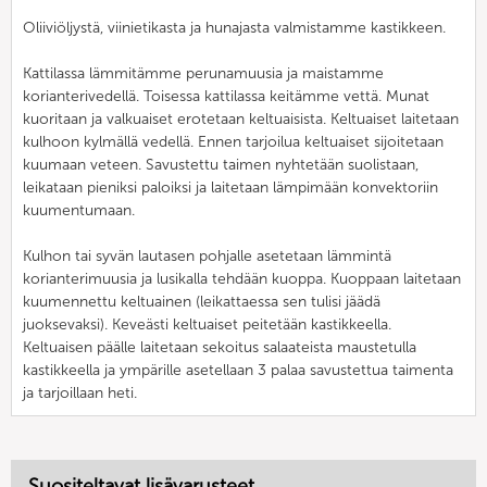
Oliiviöljystä, viinietikasta ja hunajasta valmistamme kastikkeen.
Kattilassa lämmitämme perunamuusia ja maistamme
korianterivedellä. Toisessa kattilassa keitämme vettä. Munat
kuoritaan ja valkuaiset erotetaan keltuaisista. Keltuaiset laitetaan
kulhoon kylmällä vedellä. Ennen tarjoilua keltuaiset sijoitetaan
kuumaan veteen. Savustettu taimen nyhtetään suolistaan,
leikataan pieniksi paloiksi ja laitetaan lämpimään konvektoriin
kuumentumaan.
Kulhon tai syvän lautasen pohjalle asetetaan lämmintä
korianterimuusia ja lusikalla tehdään kuoppa. Kuoppaan laitetaan
kuumennettu keltuainen (leikattaessa sen tulisi jäädä
juoksevaksi). Keveästi keltuaiset peitetään kastikkeella.
Keltuaisen päälle laitetaan sekoitus salaateista maustetulla
kastikkeella ja ympärille asetellaan 3 palaa savustettua taimenta
ja tarjoillaan heti.
Suositeltavat lisävarusteet