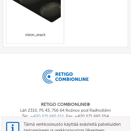
vision_snack
RETIGO COMBIONLINE®
Láň 2310, PS 43, 756 64 Rožnov pod Radhoštěm
Tel.:
+420 571 665 511
, Fax: +420 571 665 554
E-mail:
info@combionline.com
Tämä verkkosivusto käyttää evästeitä palveluiden
tarjoamiseen ja verkkosivuston liikenteen