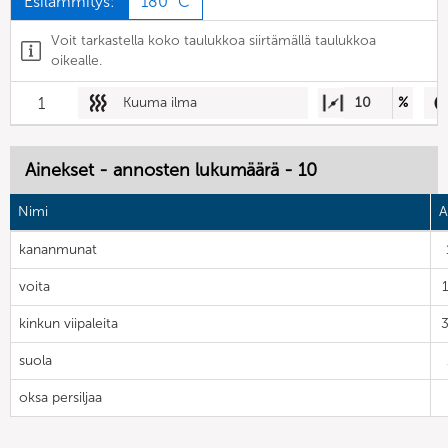
Esilämmitys:
180 °C
Voit tarkastella koko taulukkoa siirtämällä taulukkoa
oikealle.
1
Kuuma ilma
10
%
Ainekset - annosten lukumäärä - 10
Nimi
A
kananmunat
voita
kinkun viipaleita
suola
oksa persiljaa