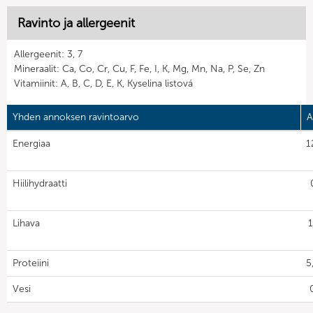
Ravinto ja allergeenit
Allergeenit: 3, 7
Mineraalit: Ca, Co, Cr, Cu, F, Fe, I, K, Mg, Mn, Na, P, Se, Zn
Vitamiinit: A, B, C, D, E, K, Kyselina listová
Yhden annoksen ravintoarvo
A
Energiaa
1
Hiilihydraatti
Lihava
1
Proteiini
5
Vesi