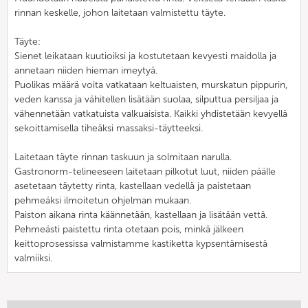
rinnan keskelle, johon laitetaan valmistettu täyte.
Täyte:
Sienet leikataan kuutioiksi ja kostutetaan kevyesti maidolla ja
annetaan niiden hieman imeytyä.
Puolikas määrä voita vatkataan keltuaisten, murskatun pippurin,
veden kanssa ja vähitellen lisätään suolaa, silputtua persiljaa ja
vähennetään vatkatuista valkuaisista. Kaikki yhdistetään kevyellä
sekoittamisella tiheäksi massaksi-täytteeksi.
Laitetaan täyte rinnan taskuun ja solmitaan narulla.
Gastronorm-telineeseen laitetaan pilkotut luut, niiden päälle
asetetaan täytetty rinta, kastellaan vedellä ja paistetaan
pehmeäksi ilmoitetun ohjelman mukaan.
Paiston aikana rinta käännetään, kastellaan ja lisätään vettä.
Pehmeästi paistettu rinta otetaan pois, minkä jälkeen
keittoprosessissa valmistamme kastiketta kypsentämisestä
valmiiksi.