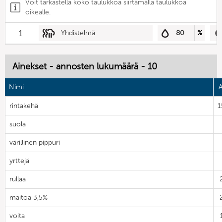
Voit tarkastella koko taulukkoa siirtämällä taulukkoa
oikealle.
1
Yhdistelmä
80
%
Ainekset - annosten lukumäärä - 10
Nimi
A
rintakehä
1
suola
värillinen pippuri
yrttejä
rullaa
maitoa 3,5%
voita