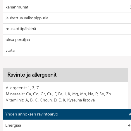
kananmunat
jauhettua valkopippuria
muskottipähkinä
oksa persiljaa
voita
Ravinto ja allergeenit
Allergeenit: 1, 3, 7
Mineraalit: Ca, Co, Cr, Cu, F, Fe, I, K, Mg, Mn, Na, P, Se, Zn
Vitamiinit: A, B, C, Cholin, D, E, K, Kyselina listová
Yhden annoksen ravintoarvo
A
Energiaa
4