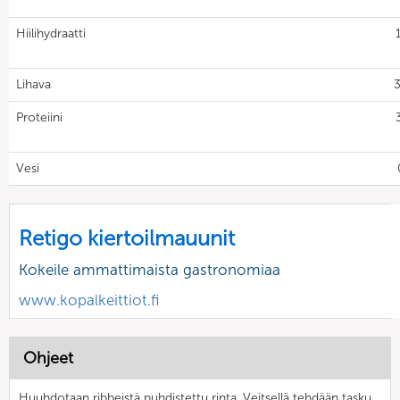
Hiilihydraatti
Lihava
3
Proteiini
Vesi
Retigo kiertoilmauunit
Kokeile ammattimaista gastronomiaa
www.kopalkeittiot.fi
Ohjeet
Huuhdotaan ribbeistä puhdistettu rinta. Veitsellä tehdään tasku