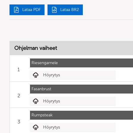
Lataa PDF
Lataa BR2
Ohjelman vaiheet
Riesengarnele
1
Höyrytys
Fasanbrust
2
Höyrytys
Rumpsteak
3
Höyrytys