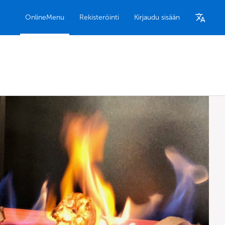
OnlineMenu
Rekisteröinti
Kirjaudu sisään