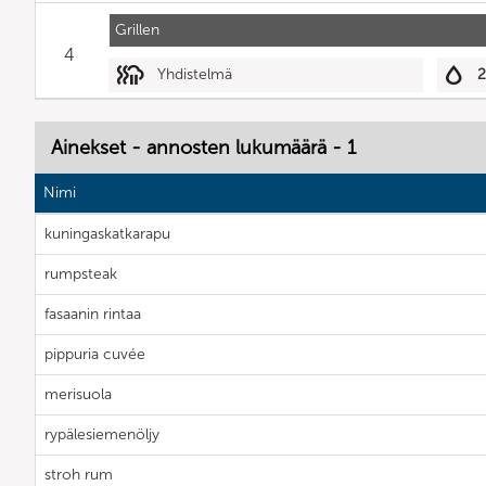
Grillen
4
Yhdistelmä
2
Ainekset - annosten lukumäärä - 1
Nimi
kuningaskatkarapu
rumpsteak
fasaanin rintaa
pippuria cuvée
merisuola
rypälesiemenöljy
stroh rum