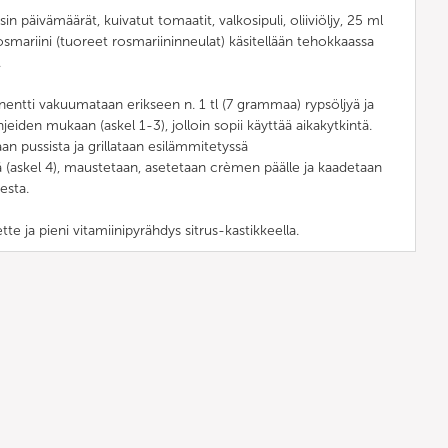
 päivämäärät, kuivatut tomaatit, valkosipuli, oliiviöljy, 25 ml
 rosmariini (tuoreet rosmariininneulat) käsitellään tehokkaassa
.
entti vakuumataan erikseen n. 1 tl (7 grammaa) rypsöljyä ja
iden mukaan (askel 1-3), jolloin sopii käyttää aikakytkintä.
n pussista ja grillataan esilämmitetyssä
 (askel 4), maustetaan, asetetaan crèmen päälle ja kaadetaan
uesta.
te ja pieni vitamiinipyrähdys sitrus-kastikkeella.