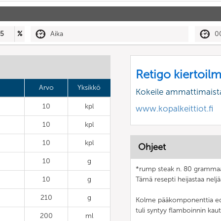
5
%
Aika
0
Retigo kiertoil
Arvo
Yksikkö
Kokeile ammattimaist
10
kpl
www.kopalkeittiot.fi
10
kpl
10
kpl
Ohjeet
10
g
*rump steak n. 80 grammaa (
10
g
Tämä resepti heijastaa neljä
210
g
Kolme pääkomponenttia edus
tuli syntyy flamboinnin kaut
200
ml