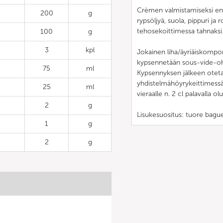
Crèmen valmistamiseksi ensin
200
g
rypsöljyä, suola, pippuri ja
tehosekoittimessa tahnaksi
100
g
3
kpl
Jokainen liha/äyriäiskompon
kypsennetään sous-vide-ohje
75
ml
Kypsennyksen jälkeen otetaa
yhdistelmähöyrykeittimessä
25
ml
vieraalle n. 2 cl palavalla ol
2
g
Lisukesuositus: tuore baguet
1
g
2
g