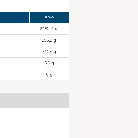
Arvo
2482,2 kJ
155,2 g
211,6 g
5,9 g
0 g