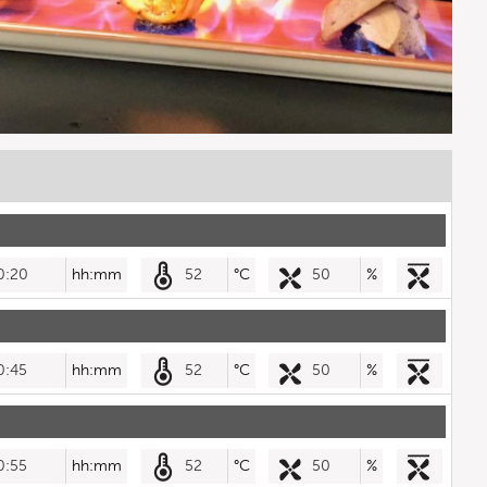
0:20
hh:mm
52
°C
50
%
0:45
hh:mm
52
°C
50
%
0:55
hh:mm
52
°C
50
%