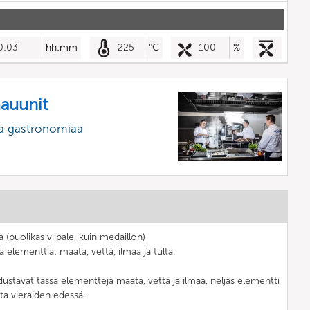
0:03
hh:mm
225
°C
100
%
mauunit
a gastronomiaa
puolikas viipale, kuin medaillon)
ä elementtiä: maata, vettä, ilmaa ja tulta.
tavat tässä elementtejä maata, vettä ja ilmaa, neljäs elementti
ta vieraiden edessä.