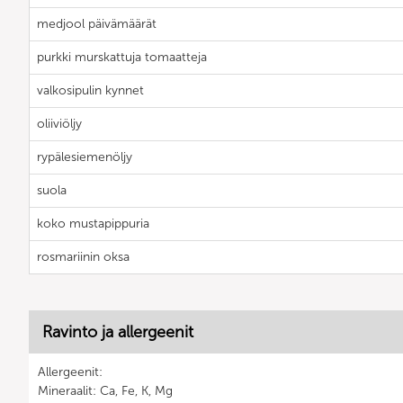
medjool päivämäärät
purkki murskattuja tomaatteja
valkosipulin kynnet
oliiviöljy
rypälesiemenöljy
suola
koko mustapippuria
rosmariinin oksa
Ravinto ja allergeenit
Allergeenit:
Mineraalit: Ca, Fe, K, Mg