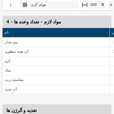
%
100
هوای گرم
1
مواد لازم - تعداد وعده ها - 4
ش
نام
پنیر چدار
آرد همه منظوره
کره
نمک
نشاسته ذرت
آب سرد
تغذیه و آلرژن ها