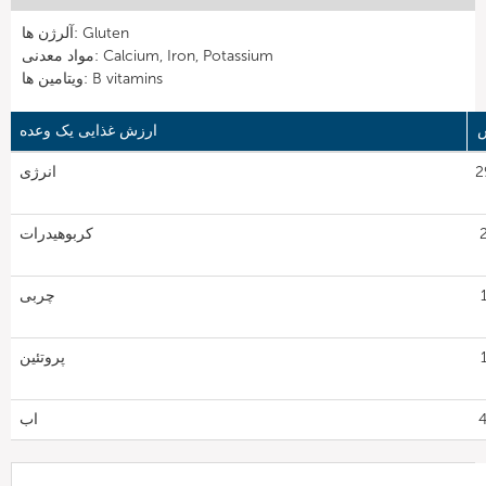
آلرژن ها: Gluten
مواد معدنی: Calcium, Iron, Potassium
ویتامین ها: B vitamins
ارزش غذایی یک وعده
29
انرژی
2
کربوهیدرات
1
چربی
1
پروتئین
اب