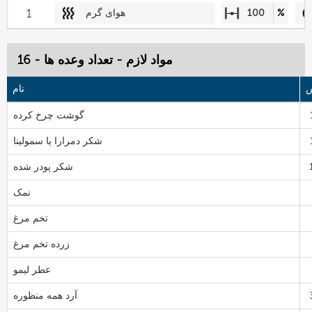
%
100
هوای گرم
1
مواد لازم - تعداد وعده ها - 16
ش
نام
گوشت چرخ کرده
شکر دمرارا یا سمولینا
شکر پودر شده
نمک
تخم مرغ
زرده تخم مرغ
عطر لیمو
آرد همه منظوره