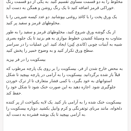
مخلوط را به دو قسمت مساوی تقسیم کنید. به یکی از دو قسمت رنگ
خوراکی قرمز اضافه کنید تا یک رنگ روشن و همگن به دست آید.
یک ورق پخت را با کاغذ روغنی بپوشانید. دو عدد کیسه شیرینی را با
مخلوطهای قرمز و سفید پر کنید.
از یک گوشه ورق شروع کنید، مخلوطهای قرمز و سفید را به طور
متناوب به وسیلهٔ کشیدن خطوط موازی به هم بزنید تا یک جلوه بصری
شبیه به آبنبات چوبی (کاندی کِین) ایجاد کنید. این عملیات را در سراسر
سطح ورق تکرار کنید و به وضوح خمیر را پخش کنید.
بیسکویت را در فر بپزید
به محض خارج شدن از فر، بیسکویت را بر روی یک پارچه مرطوب که
قبلاً باز شده برگردانید. بیسکویت را به آرامی در پارچه بپیچید تا شکل
استوانهای به خود بگیرد، با کمی فشار متعارف تا از ترک خوردن
جلوگیری شود. اجازه دهید به این صورت خنک شود تا شکل خود را
حفظ کند.
بیسکویت خنک شده را به آرامی باز کنید. یک لایه یکنواخت از پر کننده
دلخواه، مانند مربای توتفرنگی و کرم وانیل بکشید. دوباره بیسکویت را
به آرامی بپیچید تا یک بوشه فشرده به دست آید.