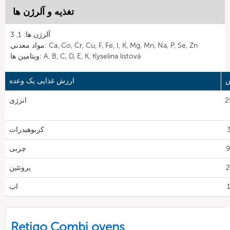
تغذیه و آلرژن ها
آلرژن ها: 1, 3
مواد معدنی: Ca, Co, Cr, Cu, F, Fe, I, K, Mg, Mn, Na, P, Se, Zn
ویتامین ها: A, B, C, D, E, K, Kyselina listová
ش
ارزش غذایی یک وعده
25
انرژی
کربوهیدرات
چربی
پروتئین
اب
Retigo Combi ovens