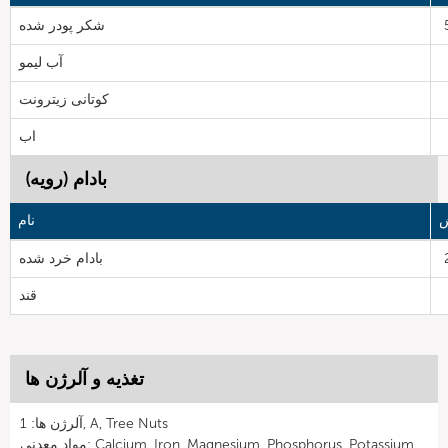
شکر پودر شده
آب لیمو
کوتانی زیترونت
اب
بادام (رویه)
ش
نام
بادام خرد شده
قند
تغذیه و آلرژن ها
آلرژن ها: 1, A, Tree Nuts
مواد معدنی: Calcium, Iron, Magnesium, Phosphorus, Potassium,