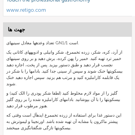
www.retigo.com
جهت ها
تعداد وعدهها معادل سینیهای GN1/1 است.
از آرد، کره، شکر، زرده تخممرغ، شکر وانیلی و ادویههای کاتانی یک
خمیر ترد تهیه کنید. خمیر را پهن کرده، برش دهید و بر روی سینیهای
نچسب قرار دهید و طبق دستور بپزید. پس از پخت، اجازه دهید
بیسکویتها خنک شوند و سپس از سینی جدا کنید. بادامها را با شکر در
یک قابلمه کاراملیزه کنید و مرتب هم بزنید. سپس اجازه دهید خنک
شوند.
گلیز را از مواد لازم مخلوط کنید (لطفا شکر پودری را الک کنید) و
بیسکویتها را با آن بپوشانید. بادامهای کاراملیزه شده را بر روی گلیز
هنوز مرطوب قرار دهید.
این دستور غذا برای استفاده از زرده تخممرغ ایدهآل است وقتی که
پیشتر ماکرون یا مشابه آن تهیه شده باشد. اورنجینا و لیموترش به
بیسکویتها تازگی شگفتانگیزی میبخشد.