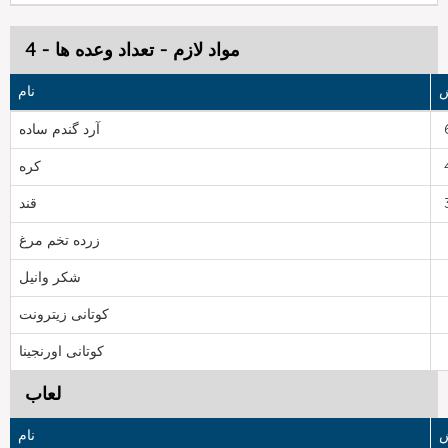
مواد لازم - تعداد وعده ها - 4
ش
نام
آرد گندم ساده
کره
قند
زرده تخم مرغ
شکر وانیل
کوتانی زیترونت
کوتانی اورنجینا
لعاب
ش
نام