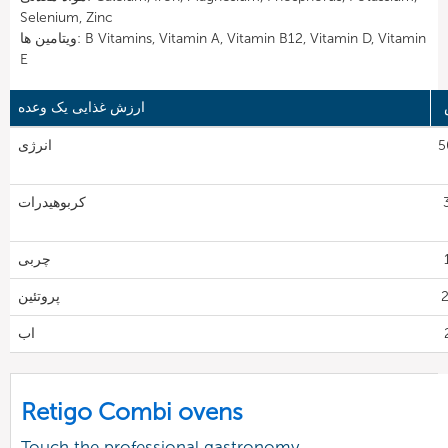
Selenium, Zinc
ویتامین ها: B Vitamins, Vitamin A, Vitamin B12, Vitamin D, Vitamin
E
ارزش غذایی یک وعده
5
انرژی
3
کربوهیدرات
چربی
پروتئین
اب
Retigo Combi ovens
Touch the professional gastronomy