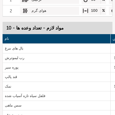
%
100
هوای گرم
2
مواد لازم - تعداد وعده ها - 10
ش
نام
بال های مرغ
رب لیموترش
پوره سیر
قند پالپ
نمک
فلفل سیاه تازه آسیاب شده
سس ماهی
سس صدف