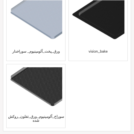
vision_bake
ورق_پخت_آلومینیوم_ سوراخدار
سوراخ_آلومینیوم_ورق_تفلون_روکش
شده