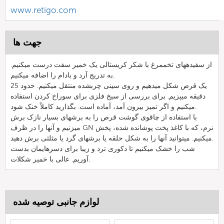
www.retigo.com
جهت ها
از سفیدههای تخممرغ با شکر کریستالی یک خمیر سفت درست میکنیم.
به تدریج آرد و بادام را اضافه میکنیم.
یک قرص شکل میدهیم و روی سینی چربشده منتقل میکنیم. حدود 25
دقیقه میپزیم. برای بررسی از سیخ فلزی برای سوراخ کردن استفاده
میکنیم و اگر تمیز بیرون آمد، آماده است. بگذارید کاملاً خنک شود.
با استفاده از چاقوی گوشت قرص را به برشهای بسیار نازک برش
میزنیم و آنها را در ظرف GN نرم، که با کاغذ پخت پوشانده شده، پخش
میکنیم. میتوانید آنها را به شکل حلقه یا برشهای گرد یا مثلثی برش دهید.
شب را خشک میکنیم تا دکوری ترد و زیبا برای دسرهایمان بدست
آوریم. عالی با خمیر شکلات.
لوازم جانبی توصیه شده