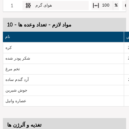
%
100
هوای گرم
1
مواد لازم - تعداد وعده ها - 10
ش
نام
کره
شکر پودر شده
تخم مرغ
آرد گندم ساده
جوش شیرین
عصاره وانیل
تغذیه و آلرژن ها