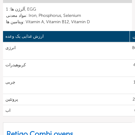
آلرژن ها: 1, EGG
مواد معدنی: Iron, Phosphorus, Selenium
ویتامین ها: Vitamin A, Vitamin B12, Vitamin D
ارزش غذایی یک وعده
86
انرژی
4
کربوهیدرات
1
چربی
پروتئین
اب
Retigo Combi ovens