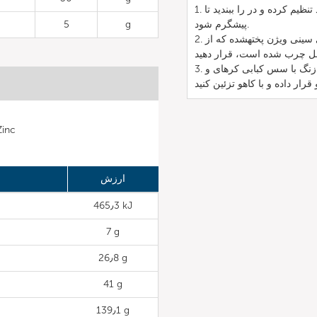
1. حالت پروب هستهای را انتخاب کنید، دما را بر روی 85 درجه سانتیگراد تنظیم کرده و در را ببندید تا
پیشگرم شود.
g
5
2. در یک کاسه، چوبکهای تمیز شده را با ادویه مرغ مخلوط کرده و روی سینی ویژن پختهشده که از
3. وقتی آماده شد، چوبکها را خارج کرده و در یک کاسه بزرگ استیل ضدزنگ با سس کبابی کرهای و
مواد
ارزش
465٫3 kJ
7 g
26٫8 g
41 g
139٫1 g