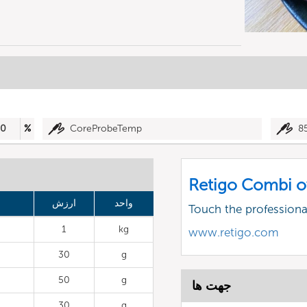
50
%
CoreProbeTemp
8
Retigo Combi o
واحد
ارزش
Touch the profession
1
kg
www.retigo.com
30
g
50
g
جهت ها
30
g