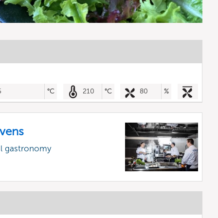
5
°C
210
°C
80
%
vens
al gastronomy