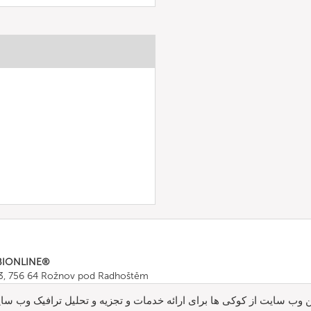
BIONLINE®
43, 756 64 Rožnov pod Radhoštěm
665 511
, Fax: +420 571 665 554
ن وب سایت از کوکی ها برای ارائه خدمات و تجزیه و تحلیل ترافیک وب سای
ombionline.com