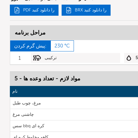
BRX را دانلود کنید
PDF را دانلود کنید
مراحل برنامه
230 °C
پیش گرم کردن:
ترکیبی
1
مواد لازم - تعداد وعده ها - 5
نام
مرغ، چوب طبل
چاشنی مرغ
سس bbq کره ای
کاهو مخلوط کره ای