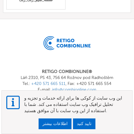
قفسه_سیم_زنگ_زنگ
RETIGO COMBIONLINE®
Láň 2310, PS 43, 756 64 Rožnov pod Radhoštěm
Tel.:
+420 571 665 511
, Fax: +420 571 665 554
E-mail:
info@combionline.com
این وب سایت از کوکی ها برای ارائه خدمات و تجزیه و
تحلیل ترافیک وب سایت استفاده می کند. شما با
OnlineMenu
استفاده از این وب سایت با آن موافق هستید.
شرایط و ضوابط
تایید کنید
اطلاعات بیشتر