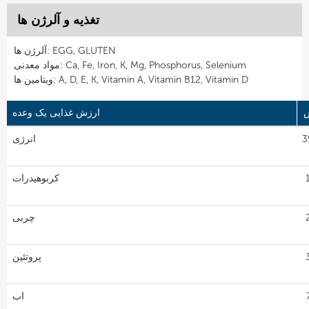
تغذیه و آلرژن ها
آلرژن ها: EGG, GLUTEN
مواد معدنی: Ca, Fe, Iron, K, Mg, Phosphorus, Selenium
ویتامین ها: A, D, E, K, Vitamin A, Vitamin B12, Vitamin D
ارزش غذایی یک وعده
39
انرژی
1
کربوهیدرات
2
چربی
3
پروتئین
7
اب