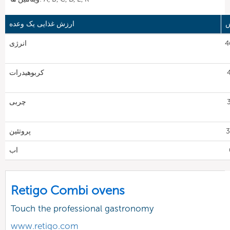
ش
ارزش غذایی یک وعده
46
انرژی
4
کربوهیدرات
3
چربی
پروتئین
اب
Retigo Combi ovens
Touch the professional gastronomy
www.retigo.com