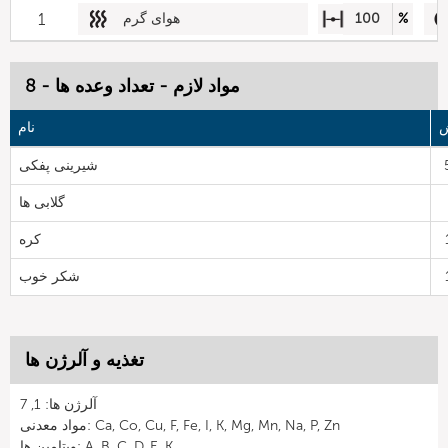
%
100
هوای گرم
1
مواد لازم - تعداد وعده ها - 8
ش
نام
شیرینی پفکی
گلابی ها
کره
شکر خوب
تغذیه و آلرژن ها
آلرژن ها: 1, 7
مواد معدنی: Ca, Co, Cu, F, Fe, I, K, Mg, Mn, Na, P, Zn
ویتامین ها: A, B, C, D, E, K