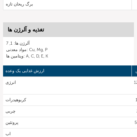
برگ ریحان تازه
تغذیه و آلرژن ها
آلرژن ها: 1, 7
مواد معدنی: Cu, Mg, P
ویتامین ها: A, C, D, E, K
ارزش غذایی یک وعده
1
انرژی
کربوهیدرات
چربی
پروتئین
اب